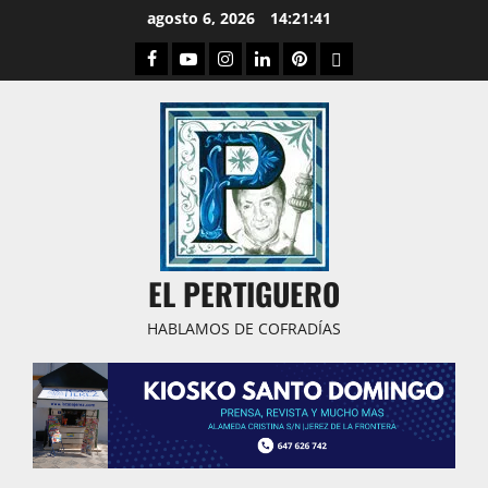
Saltar
agosto 6, 2026
14:21:42
al
Facebook
Youtube
Instagram
Linked
Pinterest
Dribbble
contenido
IN
EL PERTIGUERO
HABLAMOS DE COFRADÍAS