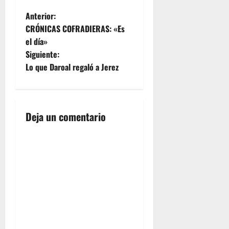
N
Anterior:
CRÓNICAS COFRADIERAS: «Es
a
el día»
Siguiente:
v
Lo que Daroal regaló a Jerez
e
g
Deja un comentario
a
c
i
ó
n