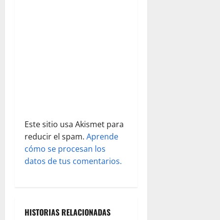
d
e
e
n
t
r
a
Este sitio usa Akismet para
reducir el spam.
Aprende
d
cómo se procesan los
datos de tus comentarios.
a
s
HISTORIAS RELACIONADAS