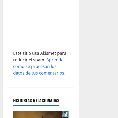
e
n
t
r
a
Este sitio usa Akismet para
d
reducir el spam.
Aprende
cómo se procesan los
a
datos de tus comentarios.
s
HISTORIAS RELACIONADAS