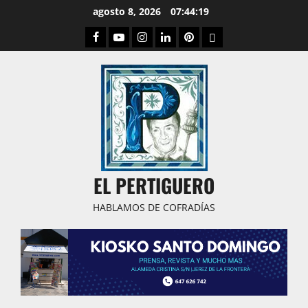
Saltar
agosto 8, 2026
07:44:20
al
Facebook
Youtube
Instagram
Linked
Pinterest
Dribbble
contenido
IN
EL PERTIGUERO
HABLAMOS DE COFRADÍAS