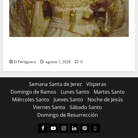
La Hermandad de la Entrega celebra la festividad de
la Reina de los Angeles
El Pertiguero
agosto 1, 2026
0
Semana Santa de Jerez
Vísperas
Domingo de Ramos
Lunes Santo
Martes Santo
Miércoles Santo
Jueves Santo
Noche de Jesús
Viernes Santo
Sábado Santo
Domingo de Resurrección
Facebook
Youtube
Instagram
Linked
Pinterest
Dribbble
IN