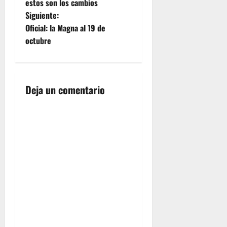
a
estos son los cambios
Siguiente:
v
Oficial: la Magna al 19 de
e
octubre
g
a
Deja un comentario
c
i
ó
n
d
e