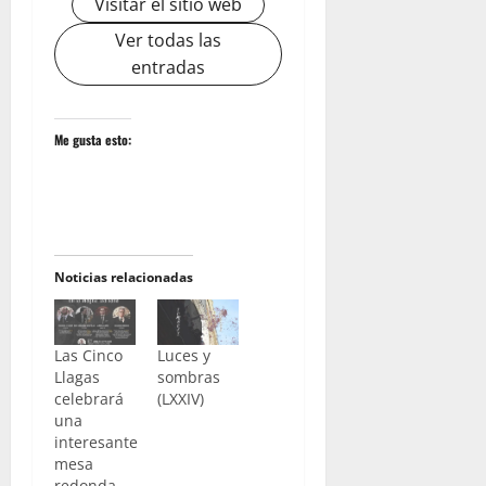
Visitar el sitio web
Ver todas las
entradas
Me gusta esto:
Noticias relacionadas
Las Cinco
Luces y
Llagas
sombras
celebrará
(LXXIV)
una
interesante
mesa
redonda