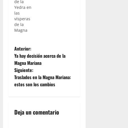
de la
Yedra en
las
vísperas
de la
Magna
N
Anterior:
Ya hay decisión acerca de la
a
Magna Mariana
Siguiente:
v
Traslados en la Magna Mariana:
e
estos son los cambios
g
a
Deja un comentario
c