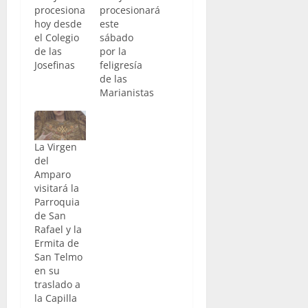
procesiona
procesionará
hoy desde
este
el Colegio
sábado
de las
por la
Josefinas
feligresía
de las
Marianistas
La Virgen
del
Amparo
visitará la
Parroquia
de San
Rafael y la
Ermita de
San Telmo
en su
traslado a
la Capilla