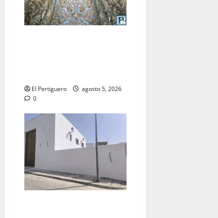
La Yedra completa el
acompañamiento musical de
la Virgen de la Esperanza en
la próxima Semana Santa
El Pertiguero
agosto 5, 2026
0
La Hermandad de la Misión
entra en la recta final para