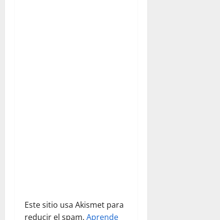
i
ó
n
d
e
e
n
t
r
a
Este sitio usa Akismet para
d
reducir el spam.
Aprende