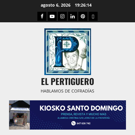
Saltar
agosto 6, 2026
19:26:15
al
Facebook
Youtube
Instagram
Linked
Pinterest
Dribbble
contenido
IN
EL PERTIGUERO
HABLAMOS DE COFRADÍAS