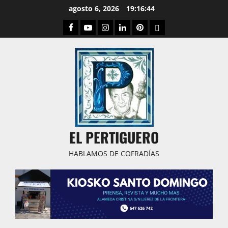
Saltar
agosto 6, 2026
19:16:44
al
Facebook
Youtube
Instagram
Linked
Pinterest
Dribbble
contenido
IN
EL PERTIGUERO
HABLAMOS DE COFRADÍAS