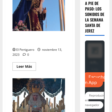
A PIE DE
PASO: LOS
SONIDOS DE
LA SEMANA
SANTA DE
JEREZ
EN VIDEO: «Rosario Vespertino
de la Virgen del Amparo»
El Pertiguero
noviembre 13,
2023
0
Leer
Leer Más
más
acerca
de
EN
VIDEO:
«Rosario
Vespertino
de
la
Virgen
del
Amparo»