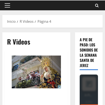
Menú
principal
Inicio
R Videos
Página 4
R Videos
A PIE DE
PASO: LOS
SONIDOS DE
LA SEMANA
SANTA DE
JEREZ
EN VIDEO: «Traslado de la Virgen
de la Estrella al Colegio ‘La Salle
Buen Pastor'»