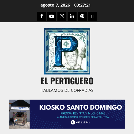
Saltar
agosto 7, 2026
03:27:22
al
Facebook
Youtube
Instagram
Linked
Pinterest
Dribbble
contenido
IN
EL PERTIGUERO
HABLAMOS DE COFRADÍAS