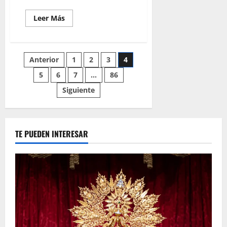
Leer
Leer Más
más
acerca
de
EN
VIDEO:
Paginación
Anterior
1
2
3
4
«IX
Congreso
Nacional
5
6
7
…
86
de
de
Hermandades
Siguiente
de
entradas
las
Angustias»
TE PUEDEN INTERESAR