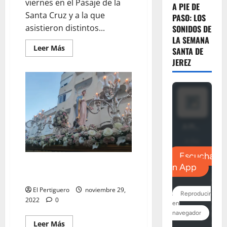
viernes en el Pasaje de la
A PIE DE
Santa Cruz y a la que
PASO: LOS
asistieron distintos...
SONIDOS DE
LA SEMANA
Leer
Leer Más
SANTA DE
más
JEREZ
acerca
de
EN
VIDEO:
«Mesa
redonda
sobre
la
costalería
en
la
Semana
Santa
de
Jerez
EN VIDEO: «Procesión de la
2023»
Virgen de la Medalla Milagrosa»
El Pertiguero
noviembre 29,
2022
0
Leer
Leer Más