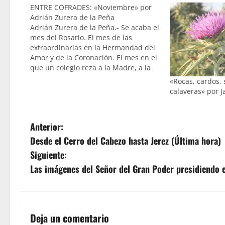
ENTRE COFRADES: «Noviembre» por
Adrián Zurera de la Peña
Adrián Zurera de la Peña.- Se acaba el
mes del Rosario. El mes de las
extraordinarias en la Hermandad del
Amor y de la Coronación. El mes en el
que un colegio reza a la Madre, a la
Virgen, a María. Ahora se abre esa
«Rocas, cardos, 
puerta, la cual invita a la…
calaveras» por J
N
Anterior:
Desde el Cerro del Cabezo hasta Jerez (Última hora)
a
Siguiente:
v
Las imágenes del Señor del Gran Poder presidiendo el
e
g
Deja un comentario