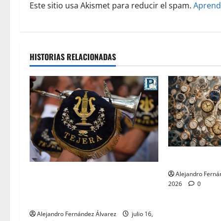
Este sitio usa Akismet para reducir el spam.
Aprend
a
d
a
HISTORIAS RELACIONADAS
s
«Cumplir» por
«El Carmen y Tejera: un binomio
Alejandro Ferná
2026
0
inseparable» por Alejandro
Fernández
Alejandro Fernández Álvarez
julio 16,