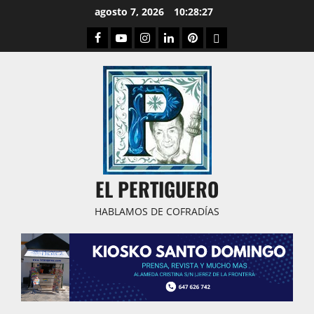
Saltar
agosto 7, 2026
10:28:28
al
Facebook
Youtube
Instagram
Linked
Pinterest
Dribbble
contenido
IN
EL PERTIGUERO
HABLAMOS DE COFRADÍAS