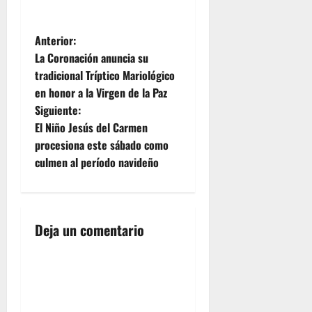
N
Anterior:
La Coronación anuncia su
a
tradicional Tríptico Mariológico
en honor a la Virgen de la Paz
v
Siguiente:
e
El Niño Jesús del Carmen
procesiona este sábado como
g
culmen al período navideño
a
c
Deja un comentario
i
ó
n