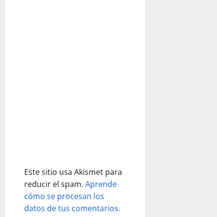
d
e
e
n
t
r
a
d
Este sitio usa Akismet para
a
reducir el spam.
Aprende
s
cómo se procesan los
datos de tus comentarios.