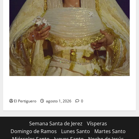
La Hermandad de la Entrega celebra la festividad de
la Reina de los Angeles
El Pertiguero
agosto 1, 2026
0
Semana Santa de Jerez
Vísperas
Domingo de Ramos
Lunes Santo
Martes Santo
Miércoles Santo
Jueves Santo
Noche de Jesús