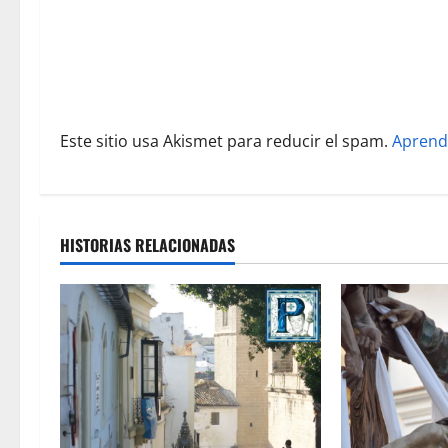
n
t
r
a
Este sitio usa Akismet para reducir el spam.
Aprend
d
a
HISTORIAS RELACIONADAS
s