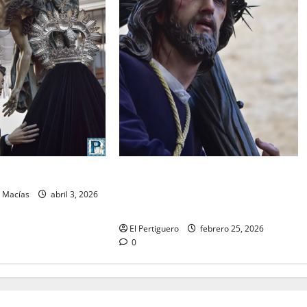
El Señor de la Salud presidirá el
O: Viernes Santo
Vía Crucis Parroquial de San Rafael
n Macías
abril 3, 2026
este domingo
El Pertiguero
febrero 25, 2026
0