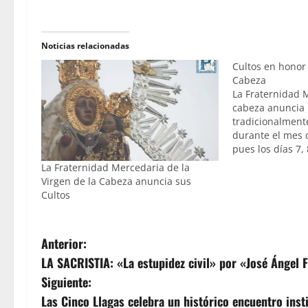
Noticias relacionadas
Cultos en honor 
Cabeza
La Fraternidad 
cabeza anuncia 
tradicionalment
durante el mes 
pues los días 7, 
ejercicio del Tr
La Fraternidad Mercedaria de la
titular mariana 
Virgen de la Cabeza anuncia sus
Juan Carlos Gonz
Cultos
de los dominico
N
Anterior:
LA SACRISTIA: «La estupidez civil» por «José Ángel F
a
Siguiente:
v
Las Cinco Llagas celebra un histórico encuentro inst