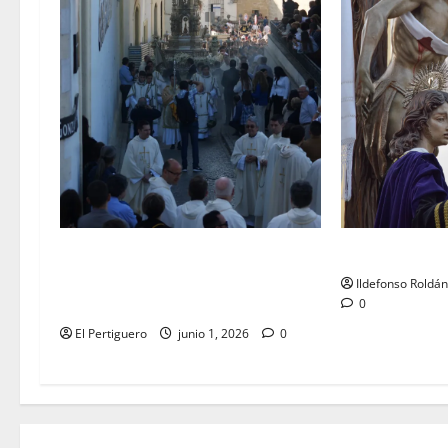
LO NUNCA VIST
La Diócesis de Asidonia-Jerez se
prepara para la Solemnidad del
Ildefonso Roldá
Corpus Christi
0
El Pertiguero
junio 1, 2026
0