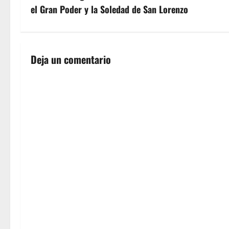
el Gran Poder y la Soledad de San Lorenzo
e
g
a
Deja un comentario
c
i
ó
n
d
e
e