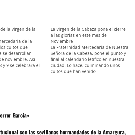
de la Virgen de la
La Virgen de la Cabeza pone el cierre
a las glorias en este mes de
Mercedaria de la
Noviembre
los cultos que
La Fraternidad Mercedaria de Nuestra
e se desarrollan
Señora de la Cabeza, pone el punto y
de noviembre. Así
final al calendario letífico en nuestra
8 y 9 se celebrará el
ciudad. Lo hace, culminando unos
iduo en honor de la
cultos que han venido
presidido por Fray
desarrollándose estos días y que
ález del Cerro, prior
darán lugar a la salida procesional
s…
con la imagen donde como es
habitual, se palpará el ambiente…
errer García»
itucional con las sevillanas hermandades de la Amargura,