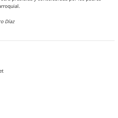
arroquial.
ro Díaz
et