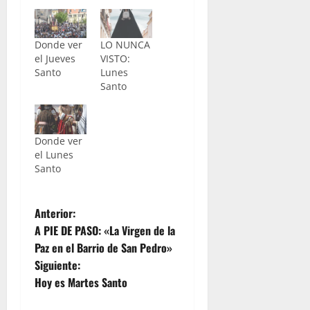
Donde ver
LO NUNCA
el Jueves
VISTO:
Santo
Lunes
Santo
Donde ver
el Lunes
Santo
N
Anterior:
A PIE DE PASO: «La Virgen de la
a
Paz en el Barrio de San Pedro»
Siguiente:
v
Hoy es Martes Santo
e