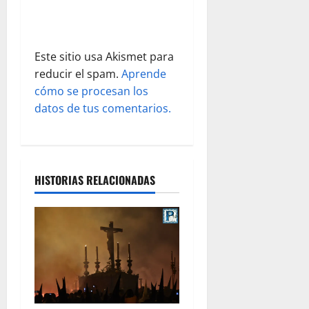
t
r
a
Este sitio usa Akismet para
reducir el spam.
Aprende
d
cómo se procesan los
datos de tus comentarios.
a
s
HISTORIAS RELACIONADAS