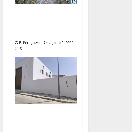
La Yedra completa el
acompañamiento musical de
la Virgen de la Esperanza en
la próxima Semana Santa
El Pertiguero
agosto 5, 2026
0
La Hermandad de la Misión
entra en la recta final para
la bendición de su Casa de