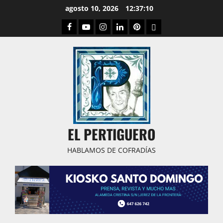
Saltar
agosto 10, 2026
12:37:11
al
Facebook
Youtube
Instagram
Linked
Pinterest
Dribbble
contenido
IN
EL PERTIGUERO
HABLAMOS DE COFRADÍAS