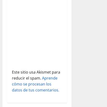
ó
n
d
e
e
n
t
r
Este sitio usa Akismet para
a
reducir el spam.
Aprende
cómo se procesan los
d
datos de tus comentarios.
a