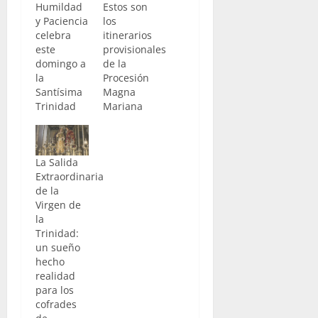
Humildad
Estos son
y Paciencia
los
celebra
itinerarios
este
provisionales
domingo a
de la
la
Procesión
Santísima
Magna
Trinidad
Mariana
La Salida
Extraordinaria
de la
Virgen de
la
Trinidad:
un sueño
hecho
realidad
para los
cofrades