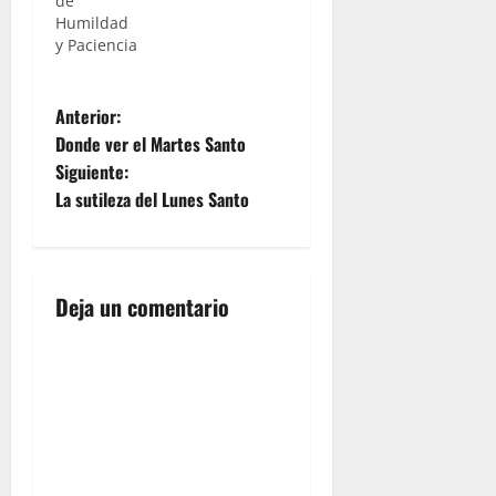
de
Humildad
y Paciencia
N
Anterior:
Donde ver el Martes Santo
a
Siguiente:
La sutileza del Lunes Santo
v
e
g
Deja un comentario
a
c
i