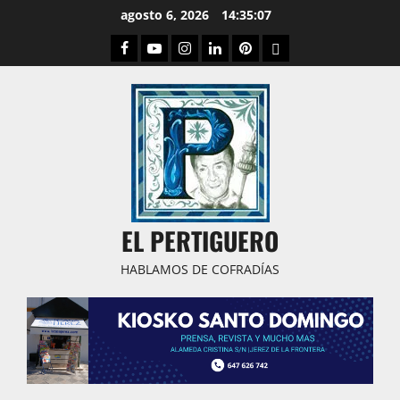
Saltar
agosto 6, 2026
14:35:08
al
Facebook
Youtube
Instagram
Linked
Pinterest
Dribbble
contenido
IN
EL PERTIGUERO
HABLAMOS DE COFRADÍAS