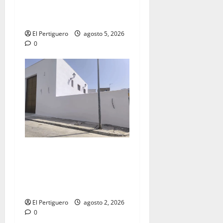
la Virgen de la Esperanza en
la próxima Semana Santa
El Pertiguero
agosto 5, 2026
0
La Hermandad de la Misión
entra en la recta final para
la bendición de su Casa de
Hermandad
El Pertiguero
agosto 2, 2026
0