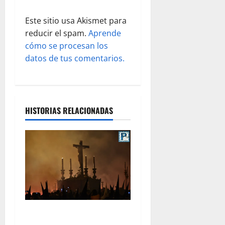
a
s
Este sitio usa Akismet para
reducir el spam.
Aprende
cómo se procesan los
datos de tus comentarios.
HISTORIAS RELACIONADAS
La Hermandad de la Viga