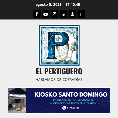
Saltar
agosto 8, 2026
17:40:46
al
Facebook
Youtube
Instagram
Linked
Pinterest
Dribbble
contenido
IN
EL PERTIGUERO
HABLAMOS DE COFRADÍAS