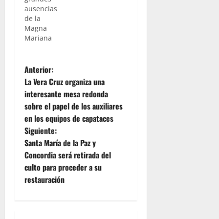
ausencias
de la
Magna
Mariana
N
Anterior:
La Vera Cruz organiza una
a
interesante mesa redonda
sobre el papel de los auxiliares
v
en los equipos de capataces
e
Siguiente:
Santa María de la Paz y
g
Concordia será retirada del
culto para proceder a su
a
restauración
c
i