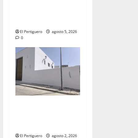
acompañamiento musical de
la Virgen de la Esperanza en
la próxima Semana Santa
El Pertiguero
agosto 5, 2026
0
La Hermandad de la Misión
entra en la recta final para
la bendición de su Casa de
Hermandad
El Pertiguero
agosto 2, 2026