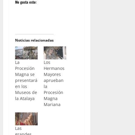
Me gusta esto:
Noticias relacionadas
La
Los
Procesión
Hermanos
Magna se
Mayores
presentará
aprueban
en los
la
Museos de
Procesión
la Atalaya
Magna
Mariana
Las
grandes