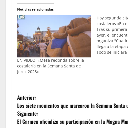
Noticias relacionadas
Hoy segunda cit
costaleros «En e
Tras su primera
ayer, el encuent
organiza "Cuadr
llega a la etapa
Todo se iniciará
la mañana , en 
EN VIDEO: «Mesa redonda sobre la
del Transporte,
costalería en la Semana Santa de
redonda modera
Jerez 2023»
Pacheco, y que
N
Anterior:
Los siete momentos que marcaron la Semana Santa d
a
Siguiente:
v
El Carmen oficializa su participación en la Magna Ma