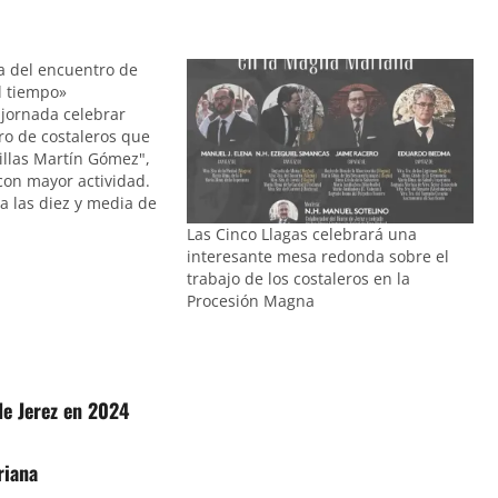
a del encuentro de
l tiempo»
 jornada celebrar
ro de costaleros que
illas Martín Gómez",
 con mayor actividad.
 a las diez y media de
la casa de hermandad
Las Cinco Llagas celebrará una
 con una mesa
interesante mesa redonda sobre el
da por Mauricio
trabajo de los costaleros en la
…
Procesión Magna
e Jerez en 2024
riana