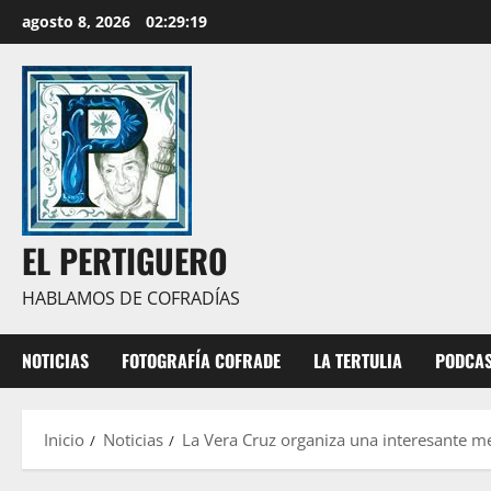
Saltar
agosto 8, 2026
02:29:21
al
contenido
EL PERTIGUERO
HABLAMOS DE COFRADÍAS
NOTICIAS
FOTOGRAFÍA COFRADE
LA TERTULIA
PODCA
Inicio
Noticias
La Vera Cruz organiza una interesante me