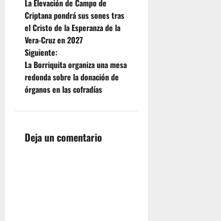
La Elevación de Campo de
a
Criptana pondrá sus sones tras
el Cristo de la Esperanza de la
v
Vera-Cruz en 2027
e
Siguiente:
La Borriquita organiza una mesa
g
redonda sobre la donación de
órganos en las cofradías
a
c
i
Deja un comentario
ó
n
d