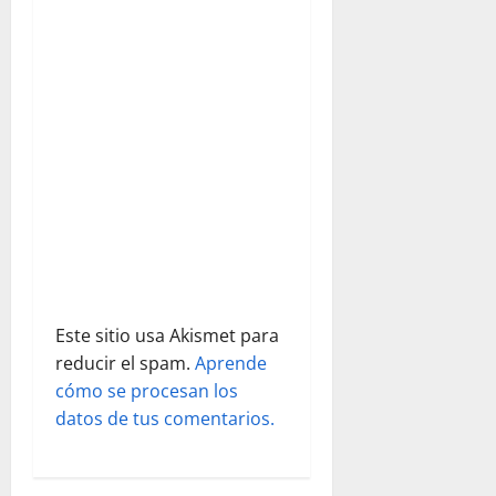
e
e
n
t
r
a
d
a
Este sitio usa Akismet para
s
reducir el spam.
Aprende
cómo se procesan los
datos de tus comentarios.