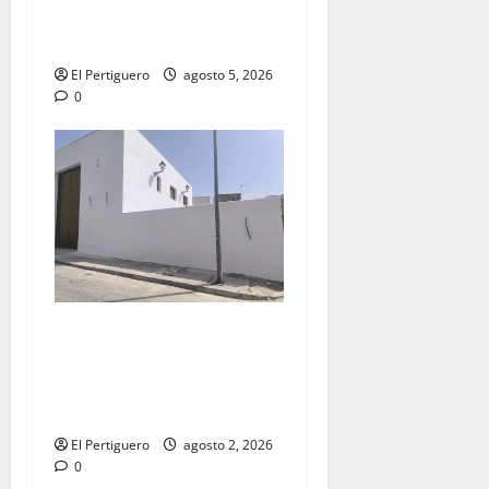
la Virgen de la Esperanza en
la próxima Semana Santa
El Pertiguero
agosto 5, 2026
0
La Hermandad de la Misión
entra en la recta final para
la bendición de su Casa de
Hermandad
El Pertiguero
agosto 2, 2026
0