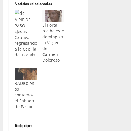
Noticias relacionadas
A PIE DE
El Portal
PASO:
recibe este
«Jesús
domingo a
Cautivo
la Virgen
regresando
del
a la Capilla
Carmen
del Portal»
Doloroso
RADIO: Así
os
contamos
el Sábado
de Pasión
N
Anterior: