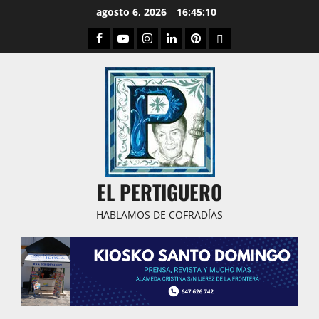
Saltar
agosto 6, 2026
16:45:11
al
Facebook
Youtube
Instagram
Linked
Pinterest
Dribbble
contenido
IN
EL PERTIGUERO
HABLAMOS DE COFRADÍAS