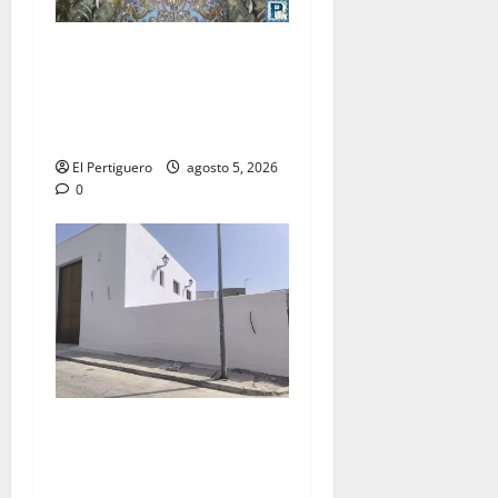
La Yedra completa el
acompañamiento musical de
la Virgen de la Esperanza en
la próxima Semana Santa
El Pertiguero
agosto 5, 2026
0
La Hermandad de la Misión
entra en la recta final para
la bendición de su Casa de