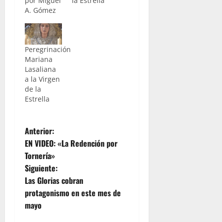
por Miguel
la Estrella
A. Gómez
Peregrinación
Mariana
Lasaliana
a la Virgen
de la
Estrella
N
Anterior:
EN VIDEO: «La Redención por
a
Tornería»
Siguiente:
v
Las Glorias cobran
e
protagonismo en este mes de
mayo
g