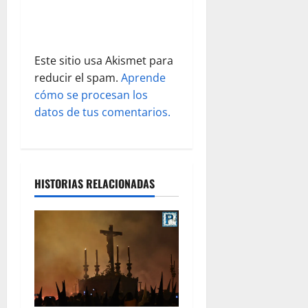
r
a
d
Este sitio usa Akismet para
reducir el spam.
Aprende
a
cómo se procesan los
s
datos de tus comentarios.
HISTORIAS RELACIONADAS