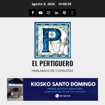
Saltar
agosto 8, 2026
10:08:40
al
Facebook
Youtube
Instagram
Linked
Pinterest
Dribbble
contenido
IN
EL PERTIGUERO
HABLAMOS DE COFRADÍAS