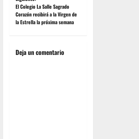
v
El Colegio La Salle Sagrado
e
Corazón recibirá a la Virgen de
la Estrella la próxima semana
g
a
Deja un comentario
c
i
ó
n
d
e
e