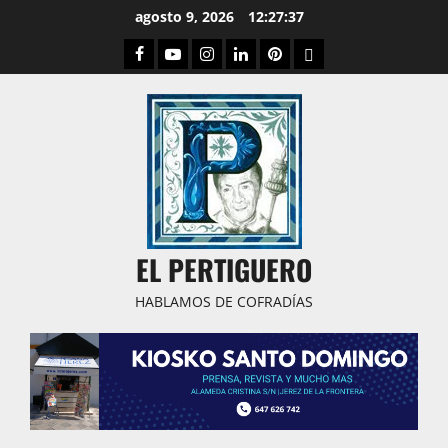
Saltar
agosto 9, 2026
12:27:38
al
Facebook
Youtube
Instagram
Linked
Pinterest
Dribbble
contenido
IN
EL PERTIGUERO
HABLAMOS DE COFRADÍAS