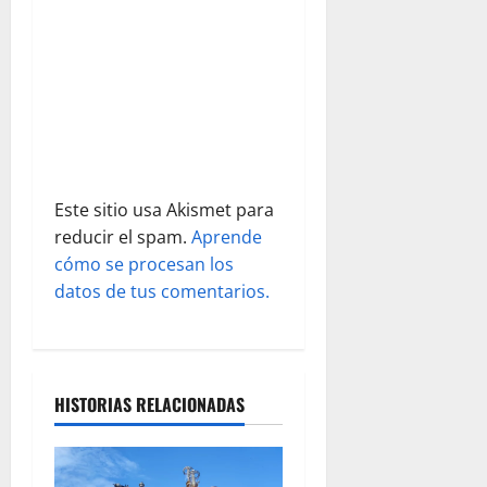
n
t
r
a
d
Este sitio usa Akismet para
reducir el spam.
Aprende
a
cómo se procesan los
s
datos de tus comentarios.
HISTORIAS RELACIONADAS