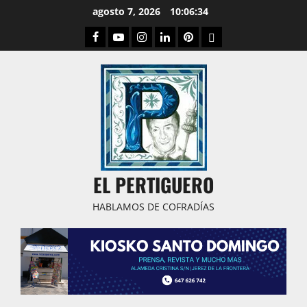
Saltar
agosto 7, 2026
10:06:35
al
Facebook
Youtube
Instagram
Linked
Pinterest
Dribbble
contenido
IN
EL PERTIGUERO
HABLAMOS DE COFRADÍAS