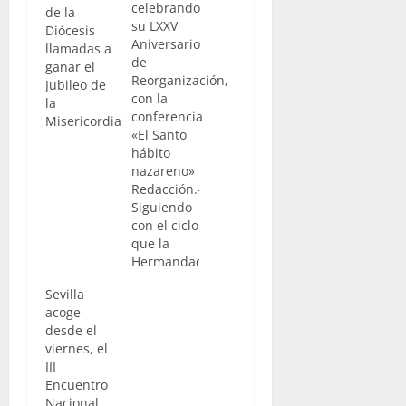
celebrando
de la
su LXXV
Diócesis
Aniversario
llamadas a
de
ganar el
Reorganización,
Jubileo de
con la
la
conferencia
Misericordia
«El Santo
hábito
nazareno»
Redacción.-
Siguiendo
con el ciclo
que la
Hermandad
de las
Sevilla
Cinco
acoge
Llagas,
desde el
viene
viernes, el
celebrando
III
con motivo
Encuentro
de los
Nacional