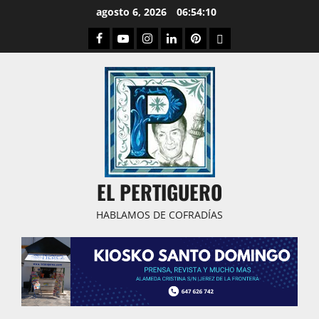
Saltar
agosto 6, 2026
06:54:11
al
Facebook
Youtube
Instagram
Linked
Pinterest
Dribbble
contenido
IN
EL PERTIGUERO
HABLAMOS DE COFRADÍAS