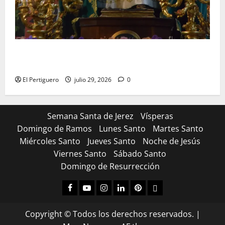
Santa Marta bendice las calles de Jerez en su
tradicional procesión de alabanzas
El Pertiguero
julio 29, 2026
0
Semana Santa de Jerez
Vísperas
Domingo de Ramos
Lunes Santo
Martes Santo
Miércoles Santo
Jueves Santo
Noche de Jesús
Viernes Santo
Sábado Santo
Domingo de Resurrección
Facebook
Youtube
Instagram
Linked
Pinterest
Dribbble
IN
Copyright © Todos los derechos reservados.
|