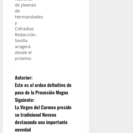
LXXV años
de Jóvenes
de
de
reorganización
Hermandades
y tras el
y
paréntesis
Cofradías
veraniego,
Redacción.-
hoy tendrá
Sevilla
lugar en la
acogerá
Capilla del
desde el
Voto del
próximo
propio
viernes día
Convento
6, la
de San
N
tercera
Anterior:
Francisco
edición del
una mesa
Este es el orden definitivo de
Encuentro
a
redonda
paso de la Procesión Magna
Nacional
con el
Siguiente:
de Jóvenes
v
título: "El
de
La Virgen del Carmen preside
santo
Hermandades
hábito…
e
su tradicional Novena
y
destacando una importante
Cofradías.
g
novedad
La