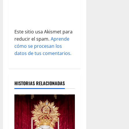
r
a
d
Este sitio usa Akismet para
a
reducir el spam.
Aprende
s
cómo se procesan los
datos de tus comentarios.
HISTORIAS RELACIONADAS