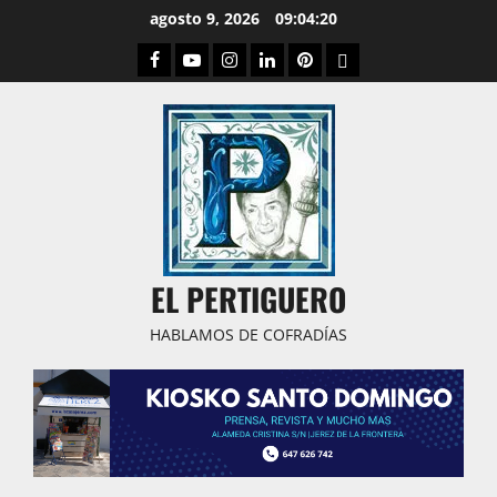
Saltar
agosto 9, 2026
09:04:21
al
Facebook
Youtube
Instagram
Linked
Pinterest
Dribbble
contenido
IN
EL PERTIGUERO
HABLAMOS DE COFRADÍAS