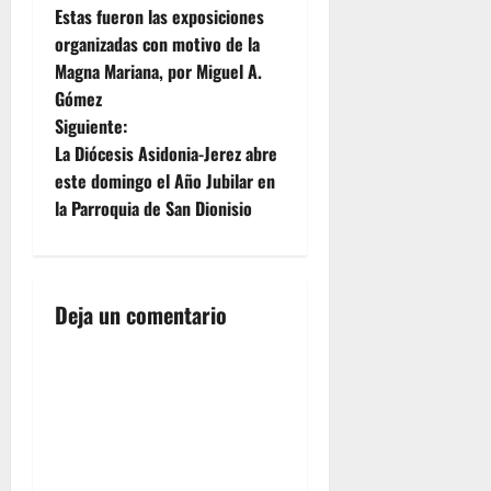
Estas fueron las exposiciones
a
organizadas con motivo de la
Magna Mariana, por Miguel A.
v
Gómez
e
Siguiente:
La Diócesis Asidonia-Jerez abre
g
este domingo el Año Jubilar en
la Parroquia de San Dionisio
a
c
i
Deja un comentario
ó
n
d