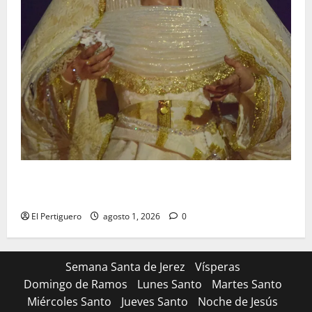
La Hermandad de la Entrega celebra la festividad de
la Reina de los Angeles
El Pertiguero
agosto 1, 2026
0
Semana Santa de Jerez
Vísperas
Domingo de Ramos
Lunes Santo
Martes Santo
Miércoles Santo
Jueves Santo
Noche de Jesús