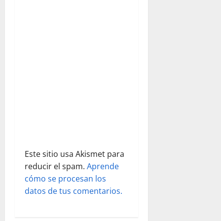
e
e
n
t
r
a
d
a
Este sitio usa Akismet para
s
reducir el spam.
Aprende
cómo se procesan los
datos de tus comentarios.