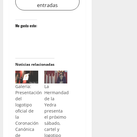
entradas
Me gusta esto:
Noticias relacionadas
Galería:
La
Presentación
Hermandad
del
de la
logotipo
Yedra
oficial de
presenta
la
el próximo
Coronación
sábado,
Canónica
cartel y
de
logotipo