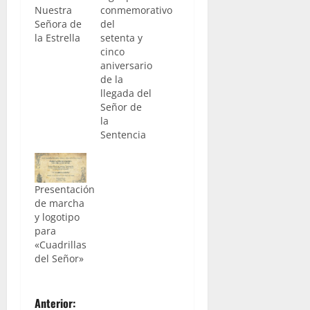
Nuestra
conmemorativo
Señora de
del
la Estrella
setenta y
cinco
aniversario
de la
llegada del
Señor de
la
Sentencia
Presentación
de marcha
y logotipo
para
«Cuadrillas
del Señor»
N
Anterior: