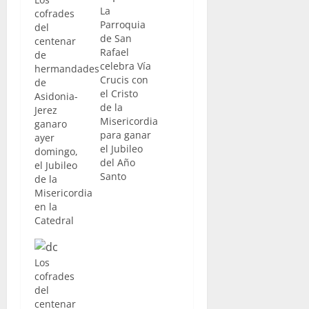
La
cofrades
Parroquia
del
de San
centenar
Rafael
de
celebra Vía
hermandades
Crucis con
de
el Cristo
Asidonia-
de la
Jerez
Misericordia
ganaro
para ganar
ayer
el Jubileo
domingo,
del Año
el Jubileo
Santo
de la
Misericordia
en la
Catedral
Los
cofrades
del
centenar