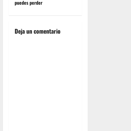
puedes perder
a
c
i
Deja un comentario
ó
n
d
e
e
n
t
r