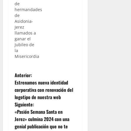
de
hermandades
de
Asidonia-
Jerez
llamados a
ganar el
Jubileo de
la
Misericordia
N
Anterior:
Estrenamos nueva identidad
a
corporativa con renovación del
logotipo de nuestra web
v
Siguiente:
e
«Pasión Semana Santa en
Jerez» culmina 2024 con una
g
genial publicación que no te