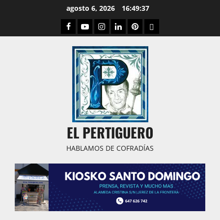
Saltar
agosto 6, 2026
16:49:38
al
Facebook
Youtube
Instagram
Linked
Pinterest
Dribbble
contenido
IN
EL PERTIGUERO
HABLAMOS DE COFRADÍAS