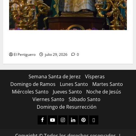
Santa Marta bendice las calles de Jerez en su
tradicional procesión de alabanzas
El Pertiguero
julio 29, 2026
0
Semana Santa de Jerez
Vísperas
Domingo de Ramos
Lunes Santo
Martes Santo
Miércoles Santo
Jueves Santo
Noche de Jesús
Viernes Santo
Sábado Santo
Domingo de Resurrección
Facebook
Youtube
Instagram
Linked
Pinterest
Dribbble
IN
Copyright © Todos los derechos reservados.
|