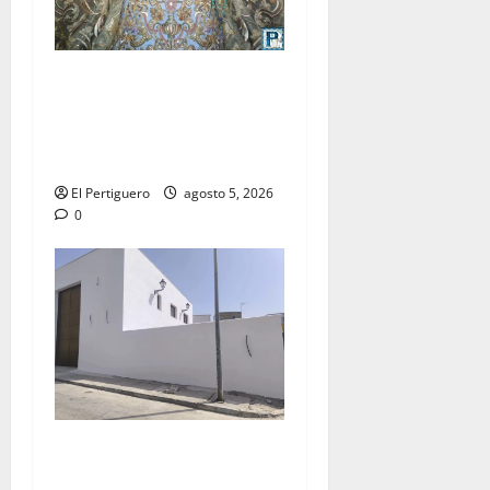
La Yedra completa el
acompañamiento musical de
la Virgen de la Esperanza en
la próxima Semana Santa
El Pertiguero
agosto 5, 2026
0
La Hermandad de la Misión
entra en la recta final para