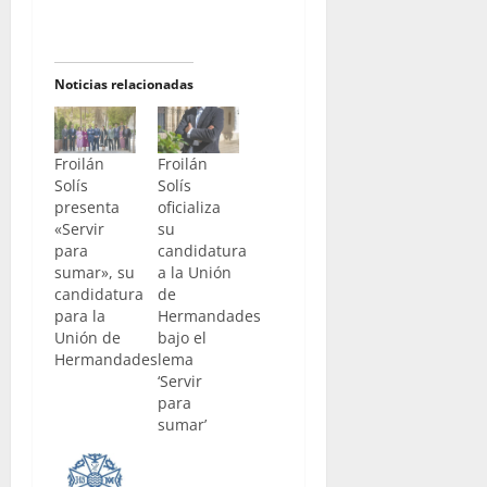
Noticias relacionadas
Froilán
Froilán
Solís
Solís
presenta
oficializa
«Servir
su
para
candidatura
sumar», su
a la Unión
candidatura
de
para la
Hermandades
Unión de
bajo el
Hermandades
lema
‘Servir
para
sumar’