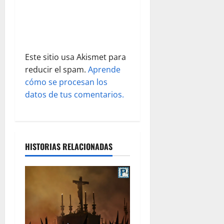
r
a
d
Este sitio usa Akismet para
a
reducir el spam.
Aprende
s
cómo se procesan los
datos de tus comentarios.
HISTORIAS RELACIONADAS