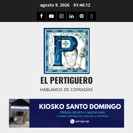
Saltar
agosto 9, 2026
01:46:13
al
Facebook
Youtube
Instagram
Linked
Pinterest
Dribbble
contenido
IN
EL PERTIGUERO
HABLAMOS DE COFRADÍAS