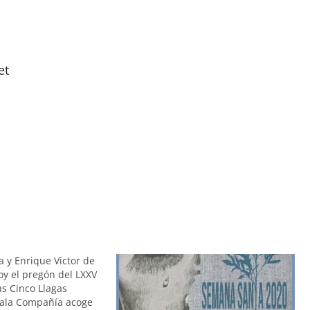
et
a y Enrique Victor de
oy el pregón del LXXV
as Cinco Llagas
Sala Compañía acoge