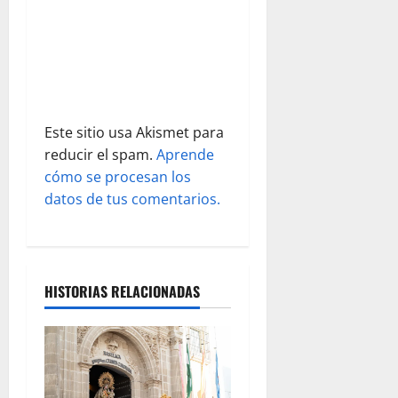
t
r
a
d
Este sitio usa Akismet para
reducir el spam.
Aprende
a
cómo se procesan los
s
datos de tus comentarios.
HISTORIAS RELACIONADAS