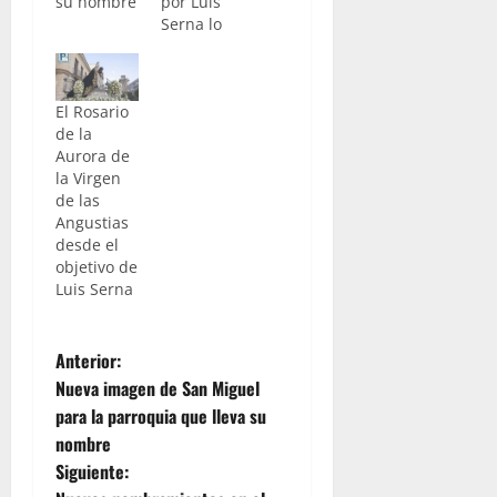
su nombre
por Luis
Serna lo
El Rosario
de la
Aurora de
la Virgen
de las
Angustias
desde el
objetivo de
Luis Serna
N
Anterior:
Nueva imagen de San Miguel
a
para la parroquia que lleva su
nombre
v
Siguiente: