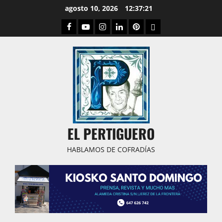
Saltar
agosto 10, 2026
12:37:22
al
Facebook
Youtube
Instagram
Linked
Pinterest
Dribbble
contenido
IN
EL PERTIGUERO
HABLAMOS DE COFRADÍAS