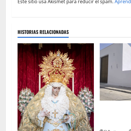
Este sitio usa Akismet para reducir el spam.
Aprend
a
d
a
HISTORIAS RELACIONADAS
s
La Hermandad 
en la recta fin
de su Casa de