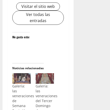
Visitar el sitio web
Ver todas las
entradas
Me gusta esto:
Noticias relacionadas
Galería:
Galería:
las
las
veneraciones
veneraciones
de
del Tercer
Semana
Domingo