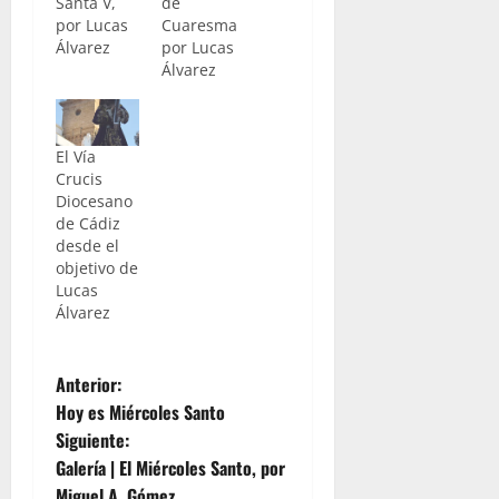
Santa V,
de
por Lucas
Cuaresma
Álvarez
por Lucas
Álvarez
El Vía
Crucis
Diocesano
de Cádiz
desde el
objetivo de
Lucas
Álvarez
N
Anterior:
Hoy es Miércoles Santo
a
Siguiente:
Galería | El Miércoles Santo, por
v
Miguel A. Gómez