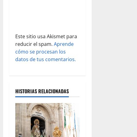
n
t
r
a
Este sitio usa Akismet para
reducir el spam.
Aprende
d
cómo se procesan los
datos de tus comentarios.
a
s
HISTORIAS RELACIONADAS