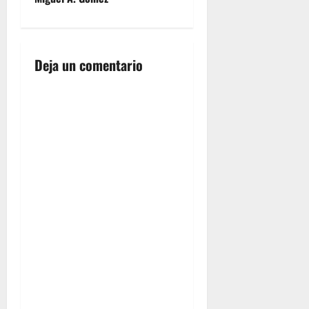
e
g
Deja un comentario
a
c
i
ó
n
d
e
e