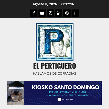
Saltar
agosto 8, 2026
23:12:16
al
Facebook
Youtube
Instagram
Linked
Pinterest
Dribbble
contenido
IN
EL PERTIGUERO
HABLAMOS DE COFRADÍAS