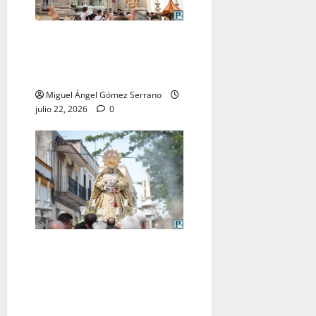
La procesión de la Virgen
del Carmen Coronada, por
Miguel A. Gómez
Miguel Ángel Gómez Serrano
julio 22, 2026
0
El traslado de la Esperanza
Coronada para la bendición
del Centro de Salud que
lleva su nombre, por Miguel