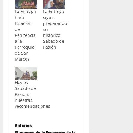
La Entrega
La Entrega
hará
sigue
Estación
preparando
de
su
Penitencia
histórico
a la
Sábado de
Parroquia
Pasión
de San
Marcos
Hoy es
Sábado de
Pasión:
nuestras
recomendaciones
N
Anterior:
El regreso de la Esperanza de la