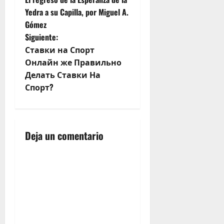
a
Yedra a su Capilla, por Miguel A.
Gómez
v
Siguiente:
e
Ставки на Спорт
Онлайн же Правильно
g
Делать Ставки На
Спорт?
a
c
i
Deja un comentario
ó
n
d
e