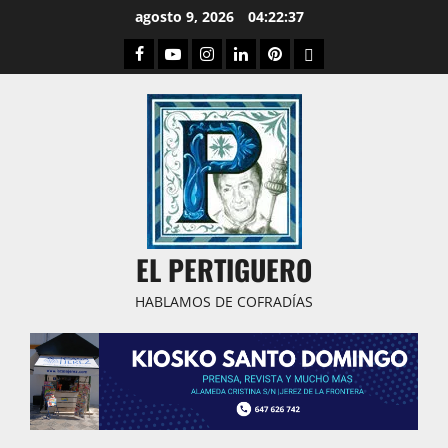
Saltar
agosto 9, 2026
04:22:38
al
Facebook
Youtube
Instagram
Linked
Pinterest
Dribbble
contenido
IN
EL PERTIGUERO
HABLAMOS DE COFRADÍAS