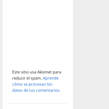
e
n
t
r
a
d
a
Este sitio usa Akismet para
s
reducir el spam.
Aprende
cómo se procesan los
datos de tus comentarios.