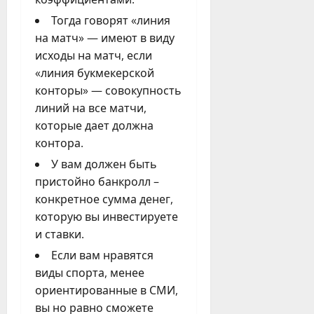
Тогда говорят «линия
на матч» — имеют в виду
исходы на матч, если
«линия букмекерской
конторы» — совокупность
линий на все матчи,
которые дает должна
контора.
У вам должен быть
пристойно банкролл –
конкретное сумма денег,
которую вы инвестируете
и ставки.
Если вам нравятся
виды спорта, менее
ориентированные в СМИ,
вы но равно сможете