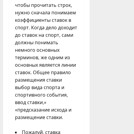
чтобы прочитать строк,
нужно сначала понимаем
коэффициенты ставок в
спорт. Когда дело доходит
до ставок на спорт, сами
должны понимать
немного основных
терминов, же одним из
основных является линии
ставок. Общее правило
размещения ставки
выбор вида спорта и
спортивного события,
ввод ставки,»
«предсказание исхода и
размещение ставки.
Пожалуй, ставка