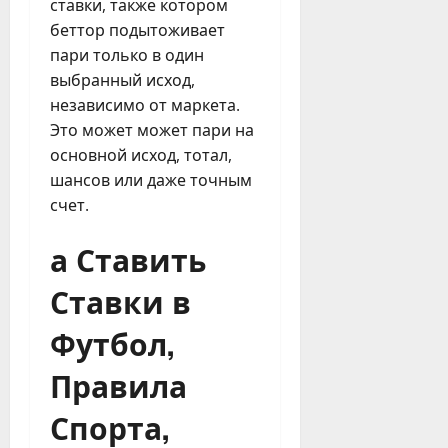
ставки, также котором
беттор подытоживает
пари только в один
выбранный исход,
независимо от маркета.
Это может может пари на
основной исход, тотал,
шансов или даже точным
счет.
а Ставить
Ставки в
Футбол,
Правила
Спорта,