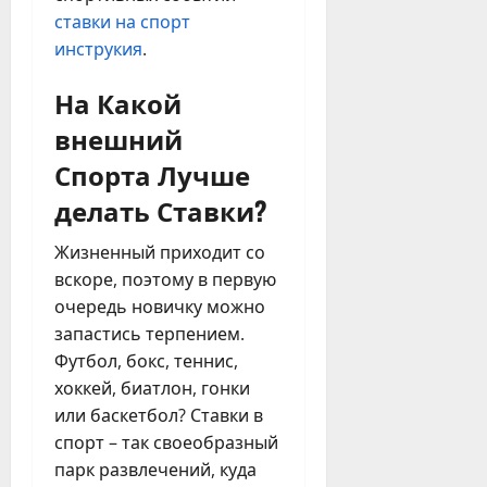
ставки на спорт
инструкия
.
На Какой
внешний
Спорта Лучше
делать Ставки?
Жизненный приходит со
вскоре, поэтому в первую
очередь новичку можно
запастись терпением.
Футбол, бокс, теннис,
хоккей, биатлон, гонки
или баскетбол? Ставки в
спорт – так своеобразный
парк развлечений, куда