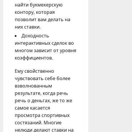
найти букмекерскую
контору, которая
позволит вам делать на
них ставки.
Доходность
интерактивных сделок во
многом зависит от уровня
коэффициентов.
Ему свойственно
чувствовать себе более
взволнованным
результате, когда речь
речь о деньгах, же то же
самое касается
просмотра спортивных
состязаний. Многие
нелюди делают ставки на