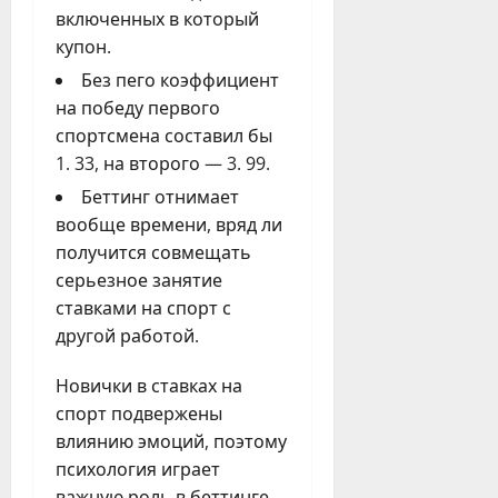
включенных в который
купон.
Без пего коэффициент
на победу первого
спортсмена составил бы
1. 33, на второго — 3. 99.
Беттинг отнимает
вообще времени, вряд ли
получится совмещать
серьезное занятие
ставками на спорт с
другой работой.
Новички в ставках на
спорт подвержены
влиянию эмоций, поэтому
психология играет
важную роль в беттинге.