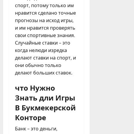
спорт, потому только им
нравится сделано точные
прогнозы на исход игры,
и им нравится проверять
свои спортивные знания.
Случайные ставки – это
когда нелюди изредка
делают ставки на спорт, и
они обычно только
делают больших ставок.
что Нужно
Знать дли Игры
В Букмекерской
Конторе
Банк – это деньги,