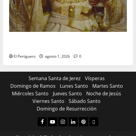
La Hermandad de la Entrega celebra la festividad de
la Reina de los Angeles
El Pertiguero
agosto 1, 2026
0
Semana Santa de Jerez
Vísperas
Domingo de Ramos
Lunes Santo
Martes Santo
Miércoles Santo
Jueves Santo
Noche de Jesús
Viernes Santo
Sábado Santo
Domingo de Resurrección
Facebook
Youtube
Instagram
Linked
Pinterest
Dribbble
IN