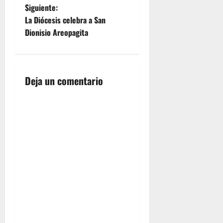
e
Siguiente:
La Diócesis celebra a San
g
Dionisio Areopagita
a
c
Deja un comentario
i
ó
n
d
e
e
n