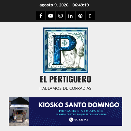
Saltar
agosto 9, 2026
06:49:20
al
Facebook
Youtube
Instagram
Linked
Pinterest
Dribbble
contenido
IN
EL PERTIGUERO
HABLAMOS DE COFRADÍAS