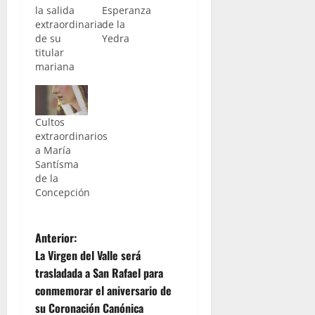
la salida
Esperanza
extraordinaria
de la
de su
Yedra
titular
mariana
Cultos
extraordinarios
a María
Santísma
de la
Concepción
N
Anterior:
La Virgen del Valle será
a
trasladada a San Rafael para
conmemorar el aniversario de
v
su Coronación Canónica