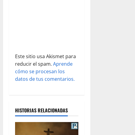
t
r
a
d
Este sitio usa Akismet para
a
reducir el spam.
Aprende
s
cómo se procesan los
datos de tus comentarios.
HISTORIAS RELACIONADAS