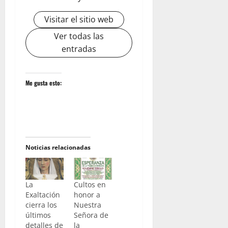
Visitar el sitio web
Ver todas las
entradas
Me gusta esto:
Noticias relacionadas
La
Cultos en
Exaltación
honor a
cierra los
Nuestra
últimos
Señora de
detalles de
la