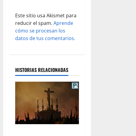
a
Este sitio usa Akismet para
d
reducir el spam.
Aprende
cómo se procesan los
a
datos de tus comentarios.
s
HISTORIAS RELACIONADAS
La Hermandad de la Viga