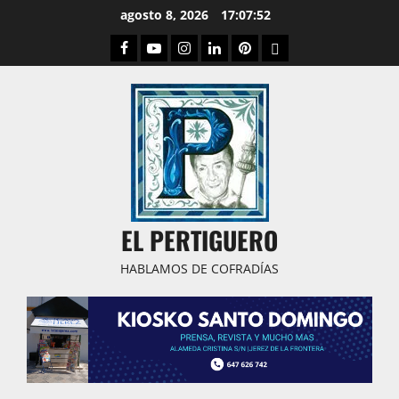
Saltar
agosto 8, 2026
17:07:53
al
Facebook
Youtube
Instagram
Linked
Pinterest
Dribbble
contenido
IN
EL PERTIGUERO
HABLAMOS DE COFRADÍAS