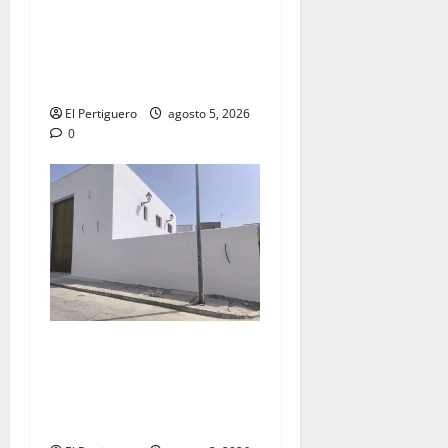
La Yedra completa el
acompañamiento musical de
la Virgen de la Esperanza en
la próxima Semana Santa
El Pertiguero
agosto 5, 2026
0
La Hermandad de la Misión
entra en la recta final para
la bendición de su Casa de
Hermandad