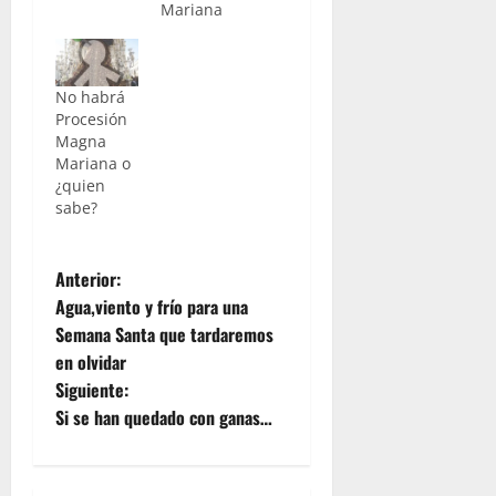
Mariana
No habrá
Procesión
Magna
Mariana o
¿quien
sabe?
N
Anterior:
Agua,viento y frío para una
a
Semana Santa que tardaremos
en olvidar
v
Siguiente:
e
Si se han quedado con ganas…
g