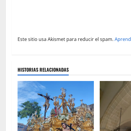
n
t
r
Este sitio usa Akismet para reducir el spam.
Aprend
a
d
a
HISTORIAS RELACIONADAS
s