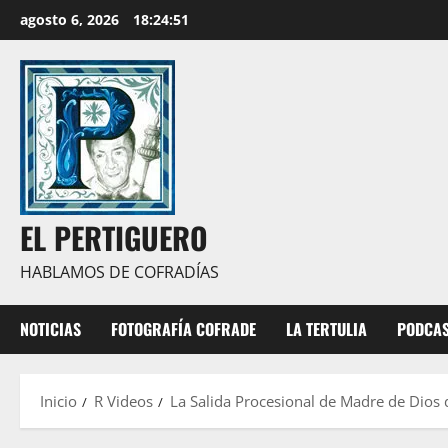
Saltar
agosto 6, 2026
18:24:52
al
contenido
EL PERTIGUERO
HABLAMOS DE COFRADÍAS
NOTICIAS
FOTOGRAFÍA COFRADE
LA TERTULIA
PODCA
Inicio
R Videos
La Salida Procesional de Madre de Dios 