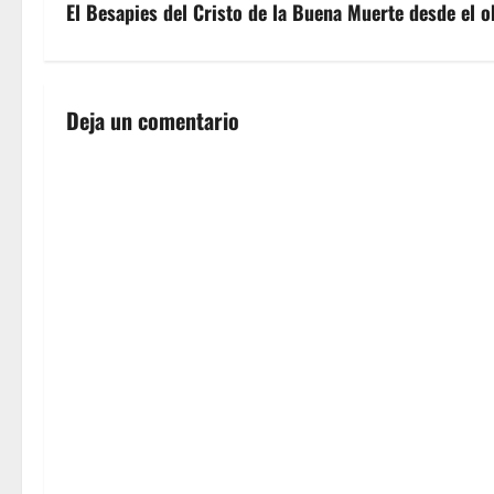
v
El Besapies del Cristo de la Buena Muerte desde el o
e
g
Deja un comentario
a
c
i
ó
n
d
e
e