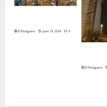
EN VÍDEO: «Salida Extraordinaria
con motivo del LXXV aniversario de
la Hermandad de la Lanzada»
El Pertiguero
junio 19, 2024
0
EN VIDEO: Tras
Vía Crucis al 
Francisco
El Pertiguero