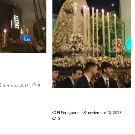
lado del Señor de la
Altar Mayor de San
enero 23, 2024
0
EN VIDEO: «Traslado de la Virgen
del Rocío a su sede»
El Pertiguero
noviembre 18, 2023
0