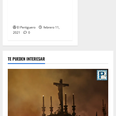
CUANDO ARDE LA CERA:
«Temporada X, programa
10»
El Pertiguero
febrero 11,
2021
0
TE PUEDEN INTERESAR