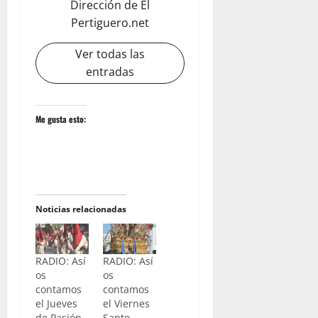
Dirección de El
Pertiguero.net
Ver todas las
entradas
Me gusta esto:
Noticias relacionadas
RADIO: Así
RADIO: Así
os
os
contamos
contamos
el Jueves
el Viernes
de Pasión
Santo