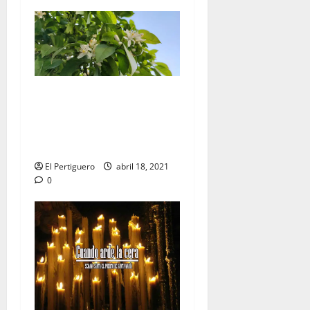
ENTRE AZAHARES: «Sería
bonito cerrar el Domingo de
Resurrección con la Virgen
de la Luz bajo palio»
El Pertiguero
abril 18, 2021
0