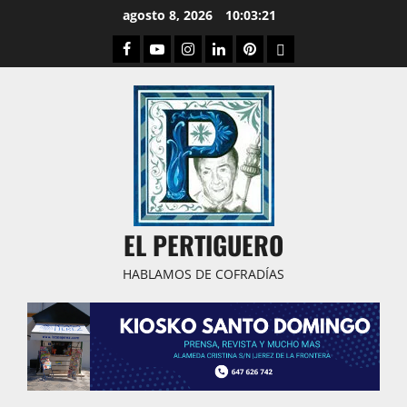
Saltar
agosto 8, 2026
10:03:22
al
Facebook
Youtube
Instagram
Linked
Pinterest
Dribbble
contenido
IN
EL PERTIGUERO
HABLAMOS DE COFRADÍAS