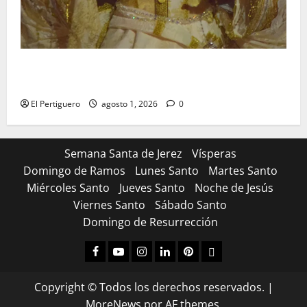
La Hermandad de la Entrega celebra la festividad de
la Reina de los Angeles
El Pertiguero
agosto 1, 2026
0
Semana Santa de Jerez
Vísperas
Domingo de Ramos
Lunes Santo
Martes Santo
Miércoles Santo
Jueves Santo
Noche de Jesús
Viernes Santo
Sábado Santo
Domingo de Resurrección
Facebook
Youtube
Instagram
Linked
Pinterest
Dribbble
IN
Copyright © Todos los derechos reservados.
|
MoreNews
por AF themes.