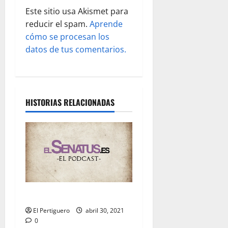
a
Este sitio usa Akismet para
d
reducir el spam.
Aprende
cómo se procesan los
a
datos de tus comentarios.
s
HISTORIAS RELACIONADAS
EL SENATUS: Capítulo 19
El Pertiguero
abril 30, 2021
0