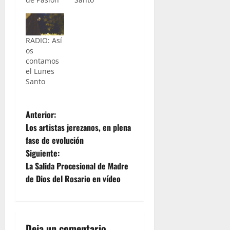
RADIO: Así
os
contamos
el Lunes
Santo
N
Anterior:
Los artistas jerezanos, en plena
a
fase de evolución
Siguiente:
v
La Salida Procesional de Madre
e
de Dios del Rosario en vídeo
g
a
Deja un comentario