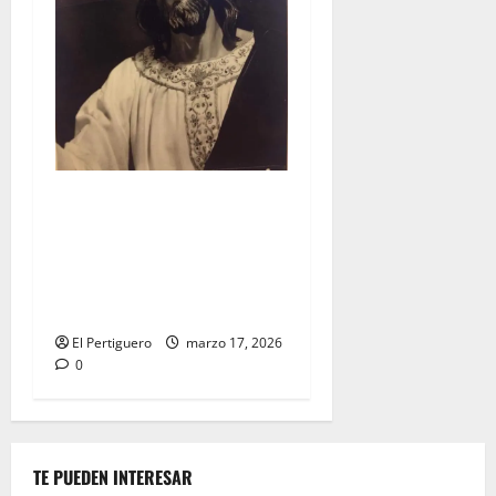
«LXXV aniversario de la
primera salida procesional
de la Hermandad de la
Borriquita» por Abelardo
Escudero Torres
El Pertiguero
marzo 17, 2026
0
TE PUEDEN INTERESAR