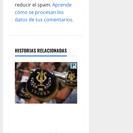
a
reducir el spam.
Aprende
s
cómo se procesan los
datos de tus comentarios.
HISTORIAS RELACIONADAS
«El Carmen y Tejera: un
binomio inseparable» por
Alejandro Fernández