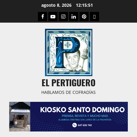
Saltar
agosto 8, 2026
12:15:52
al
Facebook
Youtube
Instagram
Linked
Pinterest
Dribbble
contenido
IN
EL PERTIGUERO
HABLAMOS DE COFRADÍAS