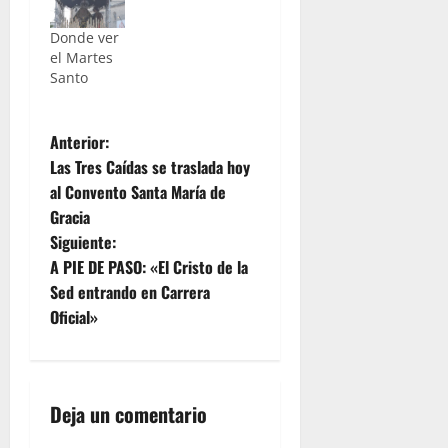
Donde ver
el Martes
Santo
N
Anterior:
Las Tres Caídas se traslada hoy
a
al Convento Santa María de
Gracia
v
Siguiente:
e
A PIE DE PASO: «El Cristo de la
Sed entrando en Carrera
g
Oficial»
a
c
Deja un comentario
i