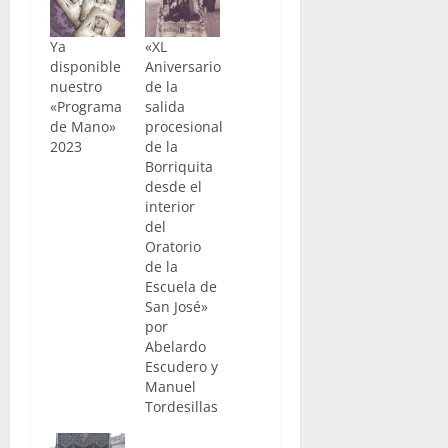
Ya
«XL
disponible
Aniversario
nuestro
de la
«Programa
salida
de Mano»
procesional
2023
de la
Borriquita
desde el
interior
del
Oratorio
de la
Escuela de
San José»
por
Abelardo
Escudero y
Manuel
Tordesillas