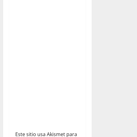
ó
n
d
e
e
n
t
r
a
d
Este sitio usa Akismet para