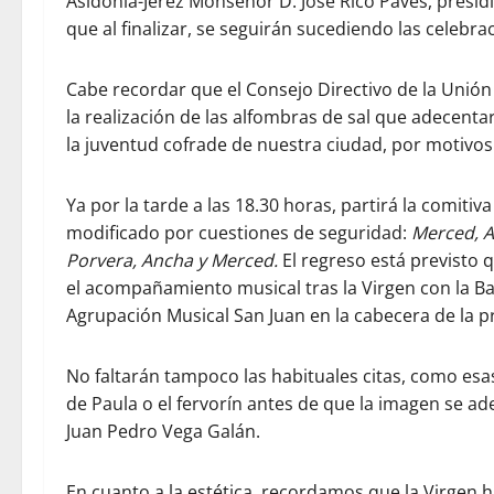
Asidonia-Jerez Monseñor D. José Rico Pavés, presidi
que al finalizar, se seguirán sucediendo las celebra
Cabe recordar que el Consejo Directivo de la Unión
la realización de las alfombras de sal que adecenta
la juventud cofrade de nuestra ciudad, por motivo
Ya por la tarde a las 18.30 horas, partirá la comitiv
modificado por cuestiones de seguridad:
Merced, A
Porvera, Ancha y Merced.
El regreso está previsto q
el acompañamiento musical tras la Virgen con la B
Agrupación Musical San Juan en la cabecera de la p
No faltarán tampoco las habituales citas, como esas
de Paula o el fervorín antes de que la imagen se ad
Juan Pedro Vega Galán.
En cuanto a la estética, recordamos que la Virgen 