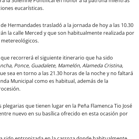
rá la Solemne Pontifical en honor a la patrona mientras
ciones eucarísticas.
 de Hermandades trasladó a la jornada de hoy a las 10.30
rán la calle Merced y que son habitualmente realizada por
s metereológicos.
a que recorrerá el siguiente itinerario que ha sido
ncha, Ponce, Guadalete, Mamelón, Alameda Cristina,
ue sea en torno a las 21.30 horas de la noche y no faltará
anda Municipal como es habitual, además de la
rocesión.
 plegarias que tienen lugar en la Peña Flamenca Tio José
entre nuevo en su basílica ofrecido en esta ocasión por
ha sido entronizada en la carroza donde habitualmente