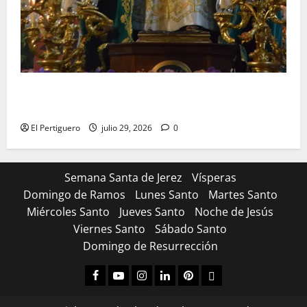
Santa Marta bendice las calles de Jerez en su
tradicional procesión de alabanzas
El Pertiguero
julio 29, 2026
0
Semana Santa de Jerez
Vísperas
Domingo de Ramos
Lunes Santo
Martes Santo
Miércoles Santo
Jueves Santo
Noche de Jesús
Viernes Santo
Sábado Santo
Domingo de Resurrección
Facebook
Youtube
Instagram
Linked
Pinterest
Dribbble
IN