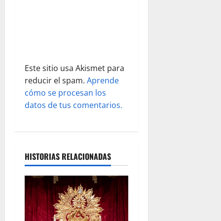
r
a
d
Este sitio usa Akismet para
a
reducir el spam.
Aprende
s
cómo se procesan los
datos de tus comentarios.
HISTORIAS RELACIONADAS