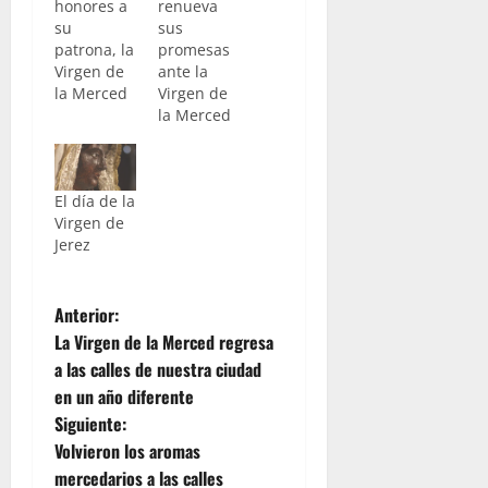
honores a
renueva
su
sus
patrona, la
promesas
Virgen de
ante la
la Merced
Virgen de
la Merced
El día de la
Virgen de
Jerez
N
Anterior:
La Virgen de la Merced regresa
a
a las calles de nuestra ciudad
en un año diferente
v
Siguiente:
e
Volvieron los aromas
mercedarios a las calles