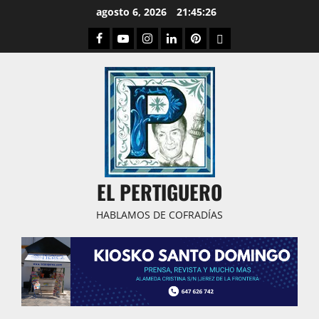
Saltar
agosto 6, 2026
21:45:27
al
Facebook
Youtube
Instagram
Linked
Pinterest
Dribbble
contenido
IN
EL PERTIGUERO
HABLAMOS DE COFRADÍAS