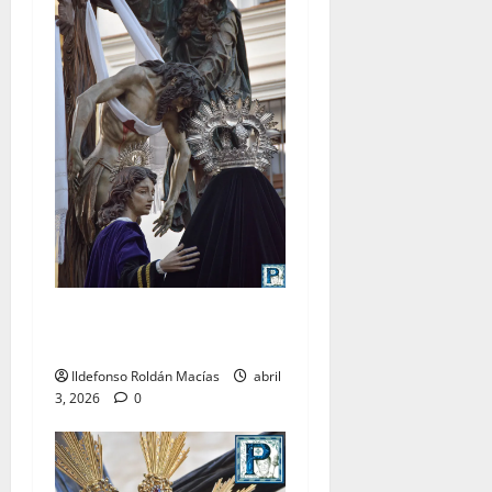
LO NUNCA VISTO: Viernes
Santo
Ildefonso Roldán Macías
abril
3, 2026
0