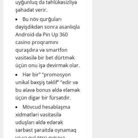
uyğunluq da təhlükəsizliyə
şəhadət verir.
Bu növ qurğuları
dəyişdikdən sonra asanlıqla
Android-də Pin Up 360
casino proqramını
quraşdıra və smartfon
vasitəsilə bir bet dürtmək
üçün onu işə devirmək olar.
Hər bir” “promosyon
unikal bəxşiş təklif” “edir və
bu əlavə bonus əldə eləmək
üçün digər bir fürsətdir.
Mövcud hesablaşma
xidmətləri vasitəsilə
uduşları əldə edərək
sərbəst şəraitdə oynamaq
və ya pul ötrü oynaya