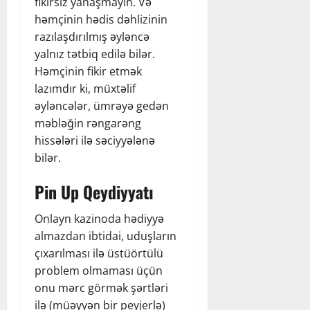
fikirsiz yanaşmayın. Və
həmçinin hədis dəhlizinin
razılaşdırılmış əyləncə
yalnız tətbiq edilə bilər.
Həmçinin fikir etmək
lazımdır ki, müxtəlif
əyləncələr, ümrəyə gedən
məbləğin rəngarəng
hissələri ilə səciyyələnə
bilər.
Pin Up Qeydiyyatı
Onlayn kazinoda hədiyyə
almazdan ibtidai, uduşların
çıxarılması ilə üstüörtülü
problem olmaması üçün
onu mərc görmək şərtləri
ilə (müəyyən bir peyjerlə)