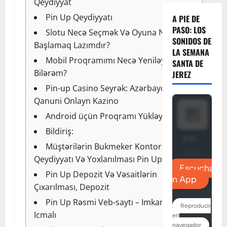
Qeydiyyat
Pin Up Qeydiyyatı
A PIE DE
PASO: LOS
Slotu Necə Seçmək Və Oyuna Necə
SONIDOS DE
Başlamaq Lazımdır?
LA SEMANA
Mobil Proqramımı Necə Yeniləyə
SANTA DE
Bilərəm?
JEREZ
Pin-up Casino Seyrək: Azərbaycanda
Qanuni Onlayn Kazino
Android üçün Proqramı Yükləyin
Bildiriş:
Müştərilərin Bukmeker Kontorunun
Qeydiyyatı Və Yoxlanılması Pin Up
Pin Up Depozit Və Vəsaitlərin
Çıxarılması, Depozit
Pin Up Rəsmi Veb-saytı – Imkanların
Icmalı