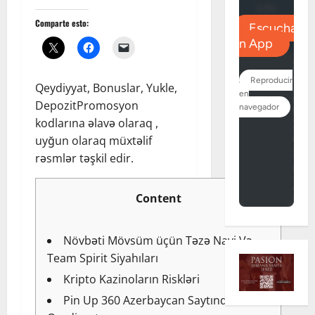
Comparte esto:
Qeydiyyat, Bonuslar, Yukle,
DepozitPromosyon
kodlarına əlavə olaraq ,
uyğun olaraq müxtəlif
rəsmlər təşkil edir.
Content
Növbəti Mövsüm üçün Təzə Navi Və
Team Spirit Siyahıları
Kripto Kazinoların Riskləri
Pin Up 360 Azerbaycan Saytında