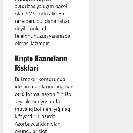
avtorizasiya üçün parol
olan SMS kodu alır. Bir
tərəfdən, bu, daha rahat
deyil, çünki adi
telefonunuzun yanınızda
olması lazımdır.
Kripto Kazinoların
Riskləri
Bukmeker kontorunda
idman mərclərini sınamaq
ötrü formal saytın Pin Up
seyrək menyusunda
müvafiq bölməni yığmaq
kifayətdir. Hazırda
Azərbaycandan olan
oyunçular slot