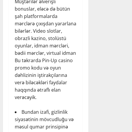
Müştərilər əlverişli
bonuslar, eləcə də bütün
şah platformalarda
mərclərə çıxışdan yararlana
bilərlər. Video slotlar,
obrazli kazino, stolüstü
oyunlar, idman mərcləri,
bədii mərclər, virtual idman
Bu təkrarda Pin-Up casino
promo kodu və oyun
dəhlizinin iştirakçılarına
verə biləcəkləri faydalar
haqqında ətraflı elan
verəcəyik.
Bundan izafi, gizlinlik
siyasətinin mövcudluğu və
məsul qumar prinsipinə