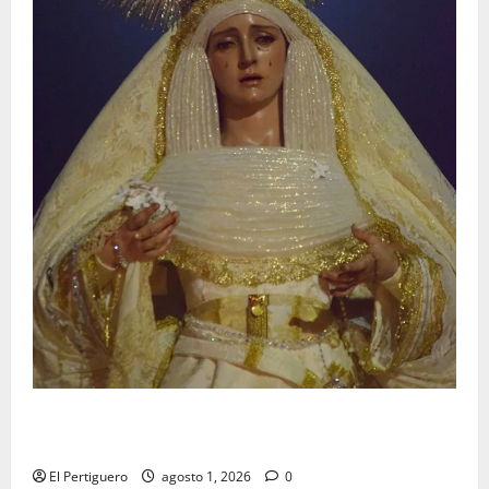
La Hermandad de la Entrega celebra la festividad de
la Reina de los Angeles
El Pertiguero
agosto 1, 2026
0