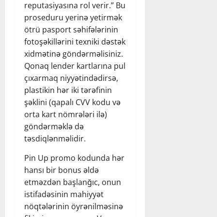
reputasiyasına rol verir.” Bu
proseduru yerinə yetirmək
ötrü pasport səhifələrinin
fotoşəkillərini texniki dəstək
xidmətinə göndərməlisiniz.
Qonaq lender kartlarına pul
çıxarmaq niyyətindədirsə,
plastikin hər iki tərəfinin
şəklini (qapalı CVV kodu və
orta kart nömrələri ilə)
göndərməklə də
təsdiqlənməlidir.
Pin Up promo kodunda hər
hansı bir bonus əldə
etməzdən başlanğıc, onun
istifadəsinin mahiyyət
nöqtələrinin öyrənilməsinə