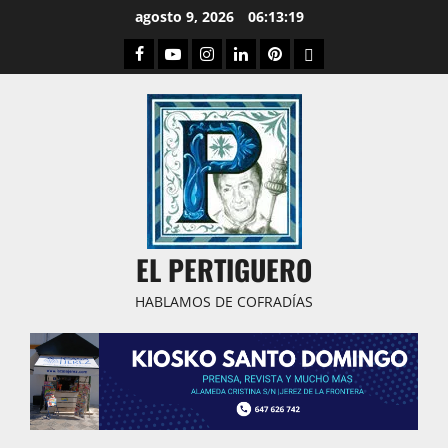
Saltar
agosto 9, 2026
06:13:20
al
Facebook
Youtube
Instagram
Linked
Pinterest
Dribbble
contenido
IN
EL PERTIGUERO
HABLAMOS DE COFRADÍAS