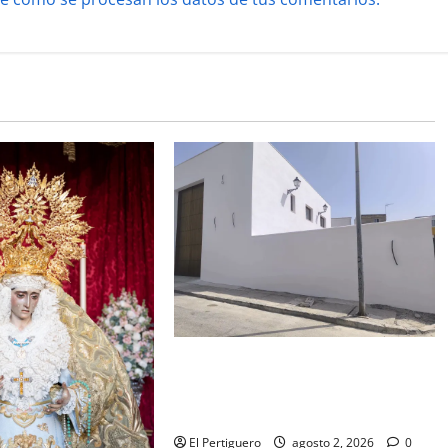
La Hermandad de la Misión entra
en la recta final para la bendición
de su Casa de Hermandad
El Pertiguero
agosto 2, 2026
0