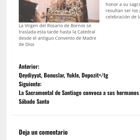
honor a su sagra
resultan ser los
celebración de l
patrona, la Virg
La Virgen del Rosario de Bornos se
que la Novena q
traslada esta tarde hasta la Catedral
celebra en su h
desde el antiguo Convento de Madre
de Dios
N
Anterior:
Qeydiyyat, Bonuslar, Yukle, Depozit</tg
a
Siguiente:
v
La Sacramental de Santiago convoca a sus hermanos p
Sábado Santo
e
g
a
Deja un comentario