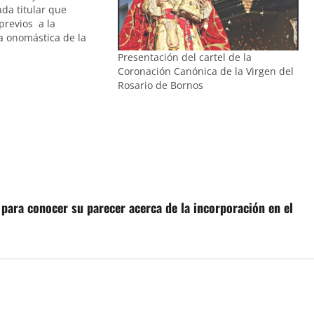
da titular que
 previos a la
a onomástica de la
en del Rosario. Y es
Presentación del cartel de la
ue cada año se
Coronación Canónica de la Virgen del
onor dará comienzo…
Rosario de Bornos
ara conocer su parecer acerca de la incorporación en el