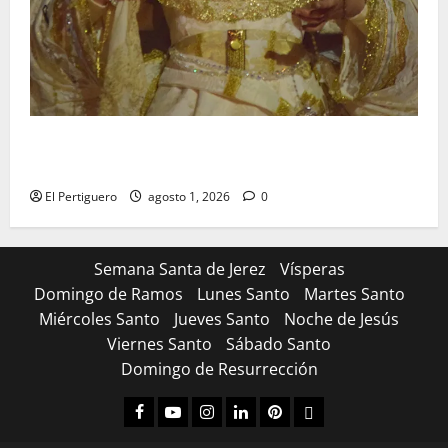
La Hermandad de la Entrega celebra la festividad de
la Reina de los Angeles
El Pertiguero
agosto 1, 2026
0
Semana Santa de Jerez
Vísperas
Domingo de Ramos
Lunes Santo
Martes Santo
Miércoles Santo
Jueves Santo
Noche de Jesús
Viernes Santo
Sábado Santo
Domingo de Resurrección
Facebook
Youtube
Instagram
Linked
Pinterest
Dribbble
IN