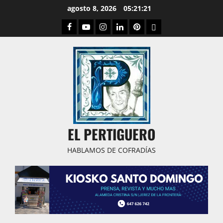
Saltar
agosto 8, 2026
05:21:22
al
Facebook
Youtube
Instagram
Linked
Pinterest
Dribbble
contenido
IN
EL PERTIGUERO
HABLAMOS DE COFRADÍAS