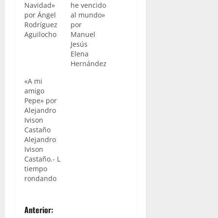
Navidad»
he vencido
por Ángel
al mundo»
Rodríguez
por
Aguilocho
Manuel
Jesús
Elena
Hernández
«A mi
amigo
Pepe» por
Alejandro
Ivison
Castaño
Alejandro
Ivison
Castaño.- Llevo
tiempo
rondando
la idea de
dedicar un
N
artículo al
Anterior:
pregonero,