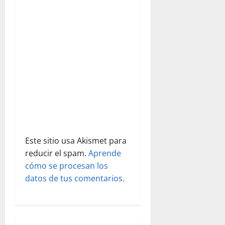
e
que hemos
vivido
e
juntos,
pero no es
n
eso…
t
r
a
d
Este sitio usa Akismet para
a
reducir el spam.
Aprende
s
cómo se procesan los
datos de tus comentarios.