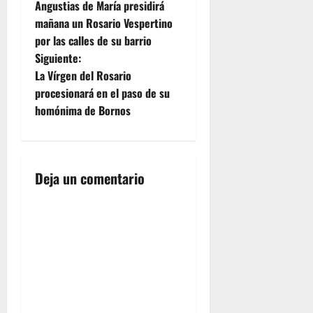
Angustias de María presidirá
a mi buen
a
mañana un Rosario Vespertino
amigo
por las calles de su barrio
Pepe Vegazo,
v
mucho
Siguiente:
tiempo
e
La Vírgen del Rosario
pensando
procesionará en el paso de su
de qué
g
homónima de Bornos
poder
decir
a
sobre él.
Son tantas
c
las cosas
Deja un comentario
que pasan
i
por mi
mente que
ó
llenaría
varias
n
páginas
contando
d
anécdotas
y
situaciones