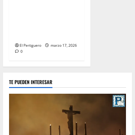
«LXXV aniversario de la
primera salida procesional
de la Hermandad de la
Borriquita» por Abelardo
Escudero Torres
El Pertiguero
marzo 17, 2026
0
TE PUEDEN INTERESAR