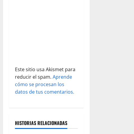
e
n
t
r
a
d
Este sitio usa Akismet para
reducir el spam.
Aprende
a
cómo se procesan los
s
datos de tus comentarios.
HISTORIAS RELACIONADAS