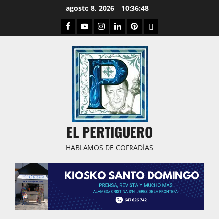
Saltar
agosto 8, 2026
10:36:49
al
Facebook
Youtube
Instagram
Linked
Pinterest
Dribbble
contenido
IN
EL PERTIGUERO
HABLAMOS DE COFRADÍAS