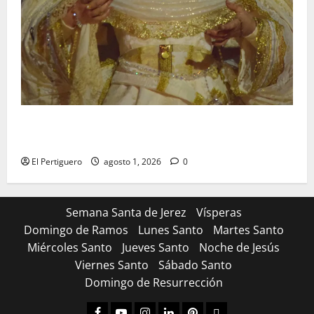
La Hermandad de la Entrega celebra la festividad de
la Reina de los Angeles
El Pertiguero
agosto 1, 2026
0
Semana Santa de Jerez
Vísperas
Domingo de Ramos
Lunes Santo
Martes Santo
Miércoles Santo
Jueves Santo
Noche de Jesús
Viernes Santo
Sábado Santo
Domingo de Resurrección
Facebook
Youtube
Instagram
Linked
Pinterest
Dribbble