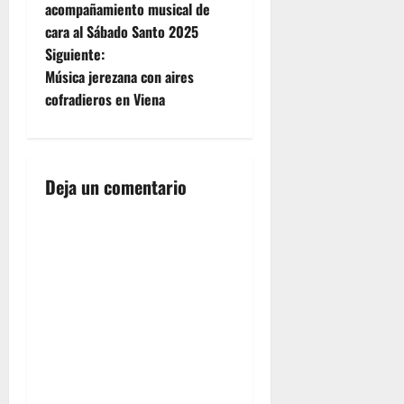
a
acompañamiento musical de
pasada
cara al Sábado Santo 2025
semana,
v
iniciándose
Siguiente:
la
e
Música jerezana con aires
procesión
cofradieros en Viena
a las 20
g
horas de
la tarde,
a
desde su
propia
Deja un comentario
c
capilla.…
i
ó
n
d
e