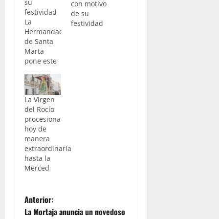
su
con motivo
festividad
de su
La
festividad
Hermandad
de Santa
Marta
pone este
lunes en la
calle a su
titular, la
La Virgen
Santa
del Rocío
Hospedera.
procesiona
La imagen
hoy de
recorrerá
manera
un amplio
extraordinaria
itinerario
hasta la
como
Merced
culmen a
los cultos
que han
N
venido
Anterior:
desarrollándose
La Mortaja anuncia un novedoso
desde la