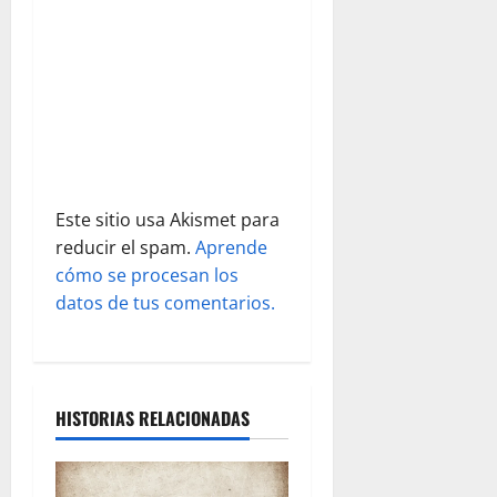
n
t
r
a
d
Este sitio usa Akismet para
reducir el spam.
Aprende
a
cómo se procesan los
s
datos de tus comentarios.
HISTORIAS RELACIONADAS