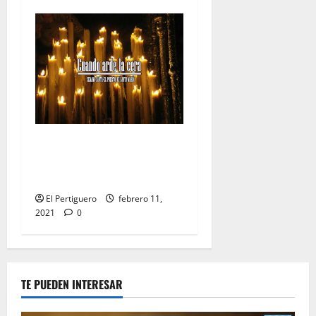
CUANDO ARDE LA CERA:
«Temporada X, programa
10»
El Pertiguero
febrero 11,
2021
0
TE PUEDEN INTERESAR