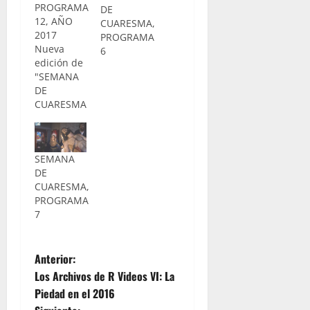
PROGRAMA
DE
12, AÑO
CUARESMA,
2017
PROGRAMA
Nueva
6
edición de
"SEMANA
DE
CUARESMA"
emitido
desde la
Casa de
SEMANA
Hermandad
DE
de la
CUARESMA,
Clemencia
PROGRAMA
donde
7
hablamos
de los
estrenos
N
de la
Anterior:
corporación
Los Archivos de R Videos VI: La
a
para la
Piedad en el 2016
próxima