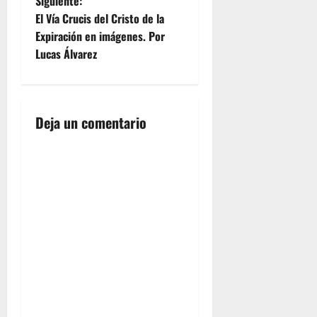
Siguiente:
Semana
v
Santa.
El Vía Crucis del Cristo de la
Escucha"Semana
e
Expiración en imágenes. Por
de
Lucas Álvarez
Cuaresma
g
Programa
12, Año
a
2017" en
Spreaker.
Deja un comentario
c
i
ó
n
d
e
e