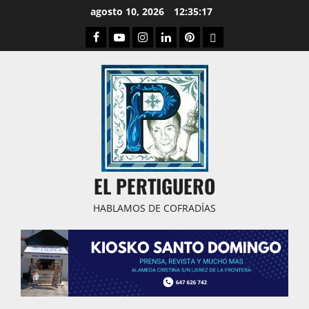
Saltar
agosto 10, 2026
12:35:18
al
Facebook
Youtube
Instagram
Linked
Pinterest
Dribbble
contenido
IN
EL PERTIGUERO
HABLAMOS DE COFRADÍAS