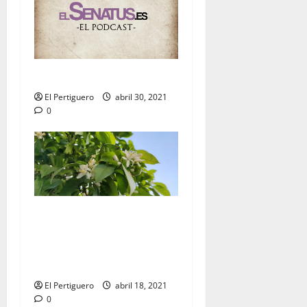
EL SENATUS: Capítulo 19
El Pertiguero
abril 30, 2021
0
ENTRE AZAHARES: «Sería
bonito cerrar el Domingo de
Resurrección con la Virgen
de la Luz bajo palio»
El Pertiguero
abril 18, 2021
0