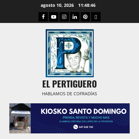
Saltar
agosto 10, 2026
11:48:47
al
Facebook
Youtube
Instagram
Linked
Pinterest
Dribbble
contenido
IN
EL PERTIGUERO
HABLAMOS DE COFRADÍAS