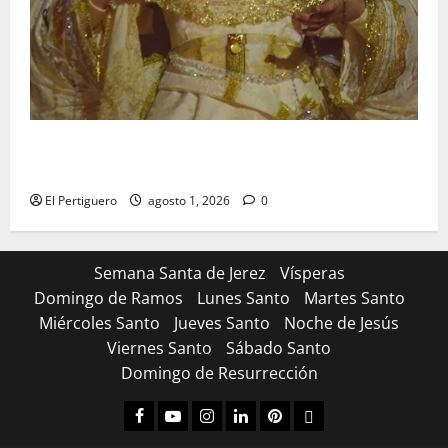
La Hermandad de la Entrega celebra la festividad de
la Reina de los Angeles
El Pertiguero
agosto 1, 2026
0
Semana Santa de Jerez
Vísperas
Domingo de Ramos
Lunes Santo
Martes Santo
Miércoles Santo
Jueves Santo
Noche de Jesús
Viernes Santo
Sábado Santo
Domingo de Resurrección
Facebook
Youtube
Instagram
Linked
Pinterest
Dribbble
IN