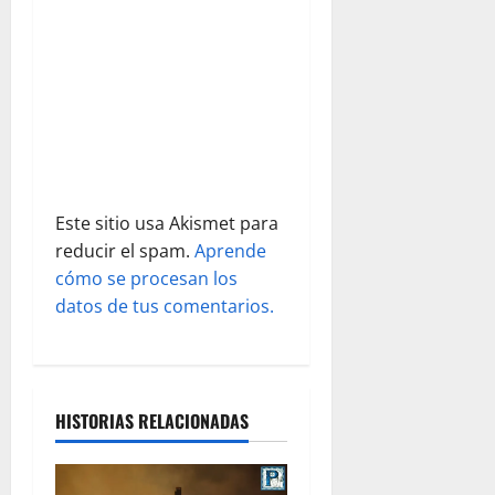
e
n
t
r
a
Este sitio usa Akismet para
d
reducir el spam.
Aprende
cómo se procesan los
a
datos de tus comentarios.
s
HISTORIAS RELACIONADAS