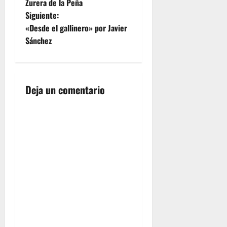
a
Zurera de la Peña
Siguiente:
v
«Desde el gallinero» por Javier
e
Sánchez
g
a
Deja un comentario
c
i
ó
n
d
e