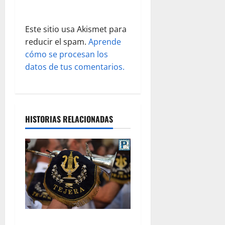
d
Este sitio usa Akismet para
a
reducir el spam.
Aprende
s
cómo se procesan los
datos de tus comentarios.
HISTORIAS RELACIONADAS
«El Carmen y Tejera: un