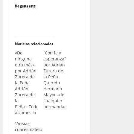
Me gusta esto:
Noticias relacionadas
«De
“Con fe y
ninguna
esperanza”
otra más»
por Adrián
por Adrián
Zurera de
Zurera de
la Peña
la Peña
Querido
Adrián
Hermano
Zurera de
Mayor –de
la
cualquier
Peña.- Todos
hermandad
alzamos la
jerezana-:
mirada
Mañana,
“Ansias
hacia
día veinte
cuaresmales»
Sevilla
de este