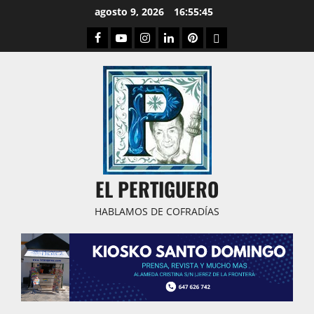
Saltar
agosto 9, 2026
16:55:46
al
Facebook
Youtube
Instagram
Linked
Pinterest
Dribbble
contenido
IN
EL PERTIGUERO
HABLAMOS DE COFRADÍAS