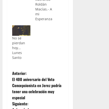
Roldán
Macías.- A
mi
Esperanza
de la
yedra. 5
años han
No se
pasado ya,
pierdan
desde
hoy…
aquel 17
Lunes
de
Santo
Diciembre
tan
esperado
N
en la
Anterior:
ermita de
El 400 aniversario del Voto
a
la yedra,
Concepcionista en Jerez podría
en el que,
tener una celebración muy
en el
v
tercer día
especial
del
e
Siguiente:
tradicional