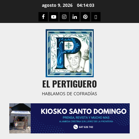
Saltar
agosto 9, 2026
04:14:04
al
Facebook
Youtube
Instagram
Linked
Pinterest
Dribbble
contenido
IN
EL PERTIGUERO
HABLAMOS DE COFRADÍAS