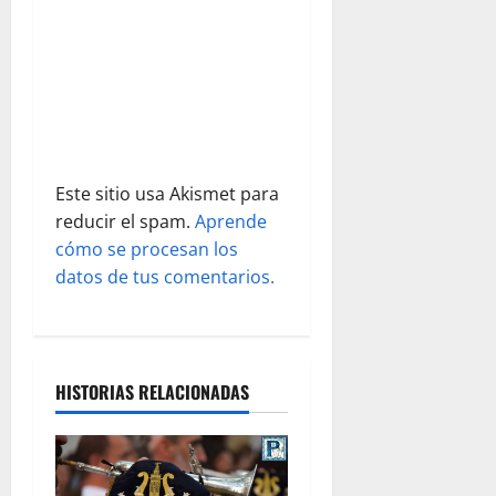
t
r
a
d
a
Este sitio usa Akismet para
s
reducir el spam.
Aprende
cómo se procesan los
datos de tus comentarios.
HISTORIAS RELACIONADAS