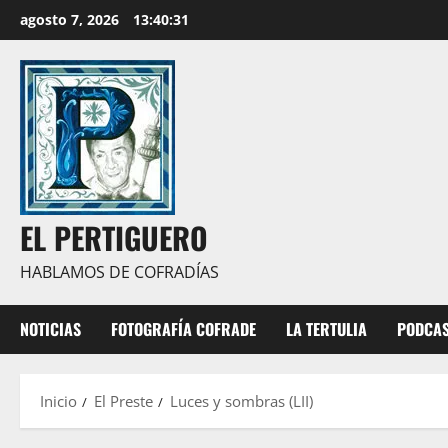
Saltar
agosto 7, 2026
13:40:32
al
contenido
EL PERTIGUERO
HABLAMOS DE COFRADÍAS
NOTICIAS
FOTOGRAFÍA COFRADE
LA TERTULIA
PODCA
Inicio
El Preste
Luces y sombras (LII)