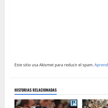
d
e
e
n
t
r
Este sitio usa Akismet para reducir el spam.
Aprend
a
d
a
HISTORIAS RELACIONADAS
s