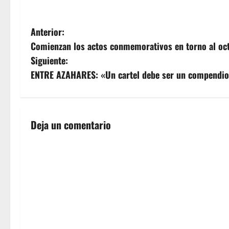
N
Anterior:
Comienzan los actos conmemorativos en torno al oc
a
Siguiente:
v
ENTRE AZAHARES: «Un cartel debe ser un compendio 
e
g
Deja un comentario
a
c
i
ó
n