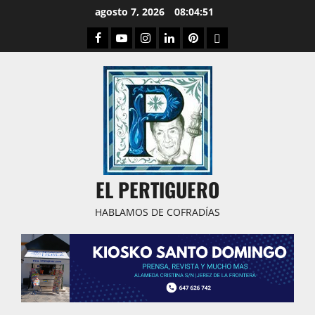
Saltar
agosto 7, 2026
08:04:52
al
Facebook
Youtube
Instagram
Linked
Pinterest
Dribbble
contenido
IN
EL PERTIGUERO
HABLAMOS DE COFRADÍAS