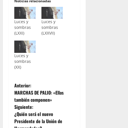
Noticias relacionadas
Luces y
Luces y
sombras
sombras
(LXXI)
(LXXVII)
Luces y
sombras
(XX)
N
Anterior:
MARCHAS DE PALIO: «Ellas
a
también componen»
Siguiente:
v
¿Quién será el nuevo
e
Presidente de la Unión de