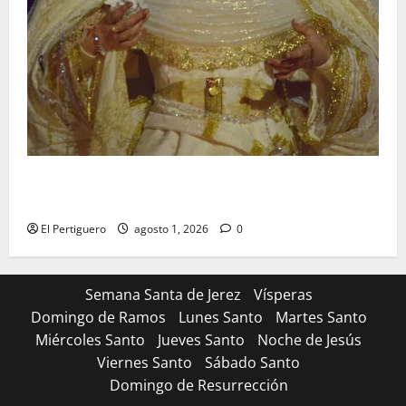
La Hermandad de la Entrega celebra la festividad de
la Reina de los Angeles
El Pertiguero
agosto 1, 2026
0
Semana Santa de Jerez
Vísperas
Domingo de Ramos
Lunes Santo
Martes Santo
Miércoles Santo
Jueves Santo
Noche de Jesús
Viernes Santo
Sábado Santo
Domingo de Resurrección