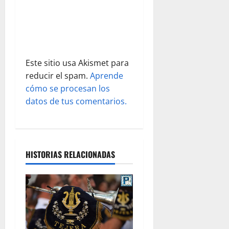
r
a
d
Este sitio usa Akismet para
reducir el spam.
Aprende
a
cómo se procesan los
s
datos de tus comentarios.
HISTORIAS RELACIONADAS