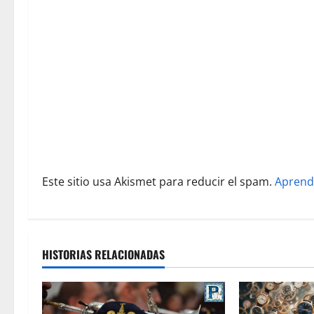
d
e
e
n
t
r
Este sitio usa Akismet para reducir el spam.
Aprend
a
d
a
HISTORIAS RELACIONADAS
s