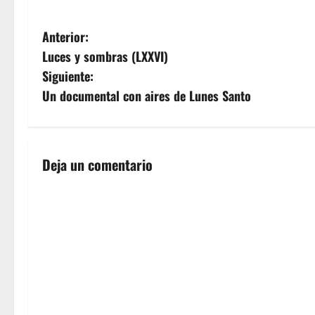
intensa. A…
Sra. De la Esper
onomástica, dig
N
Anterior:
Luces y sombras (LXXVI)
a
Siguiente:
v
Un documental con aires de Lunes Santo
e
g
Deja un comentario
a
c
i
ó
n