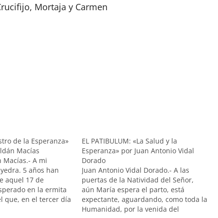
Crucifijo, Mortaja y Carmen
ustro de la Esperanza»
EL PATIBULUM: «La Salud y la
oldán Macías
Esperanza» por Juan Antonio Vidal
n Macías.- A mi
Dorado
 yedra. 5 años han
Juan Antonio Vidal Dorado.- A las
e aquel 17 de
puertas de la Natividad del Señor,
sperado en la ermita
aún María espera el parto, está
l que, en el tercer día
expectante, aguardando, como toda la
triduo dedicado a Ntra.
Humanidad, por la venida del