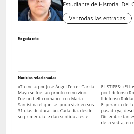
Estudiante de Historia. Del 
Ver todas las entradas
Me gusta esto:
Noticias relacionadas
«Tu mes» por José Ángel Ferrer García
EL STIPES: «El l
Mayo se fue tan pronto como vino.
por Ildefonso R
Fue un bello romance con María
Ildefonso Roldá
Santísima el que se pudo vivir en sus
Esperanza de la
31 días de duración. Cada día, desde
pasado ya, desd
su primer día le dan sentido a este
Diciembre tan e
bonito mes que desde que tuviese
de la yedra, en e
uso de razón vivo de manera muy
del tradicional 