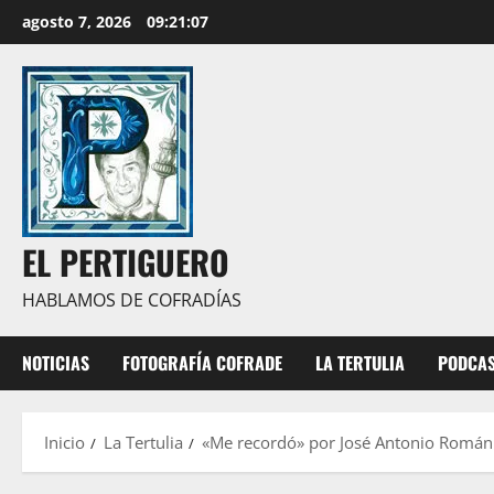
Saltar
agosto 7, 2026
09:21:09
al
contenido
EL PERTIGUERO
HABLAMOS DE COFRADÍAS
NOTICIAS
FOTOGRAFÍA COFRADE
LA TERTULIA
PODCA
Inicio
La Tertulia
«Me recordó» por José Antonio Romá