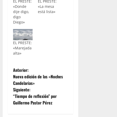
EL PRESTE:
EL PRESTE:
«Donde
«La mesa
dije digo,
está lista»
digo
Diego»
EL PRESTE:
«Marejada
alta»
N
Anterior:
Nueva edición de las «Noches
a
Candelarias»
Siguiente:
v
“Tiempo de reflexión” por
e
Guillermo Pastor Pérez
g