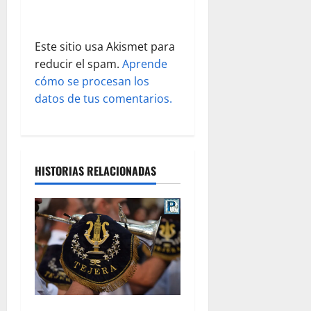
r
a
Este sitio usa Akismet para
d
reducir el spam.
Aprende
cómo se procesan los
a
datos de tus comentarios.
s
HISTORIAS RELACIONADAS