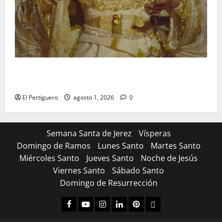
La Hermandad de la Entrega celebra la festividad de
la Reina de los Angeles
El Pertiguero
agosto 1, 2026
0
Semana Santa de Jerez
Vísperas
Domingo de Ramos
Lunes Santo
Martes Santo
Miércoles Santo
Jueves Santo
Noche de Jesús
Viernes Santo
Sábado Santo
Domingo de Resurrección
Facebook
Youtube
Instagram
Linked
Pinterest
Dribbble
IN