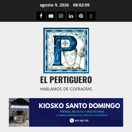
Saltar
agosto 9, 2026
08:02:10
al
Facebook
Youtube
Instagram
Linked
Pinterest
Dribbble
contenido
IN
EL PERTIGUERO
HABLAMOS DE COFRADÍAS